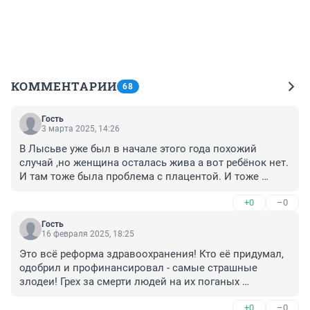
КОММЕНТАРИИ
68
Гость
3 марта 2025, 14:26
В Лысьве уже был в начале этого года похожий 
случай ,но женщина осталась жива а вот ребёнок нет. 
И там тоже была проблема с плацентой. И тоже 
УЗИ,музи и всякое такое было все замечательно ,а 
+0
–0
результат ребёнок который должен был родиться.... 
мёртв.
Гость
16 февраля 2025, 18:25
Это всё реформа здравоохранения! Кто её придумал, 
одобрил и профинансировал - самые страшные 
злодеи! Грех за смерти людей на их поганых 
душонках!
+0
–0