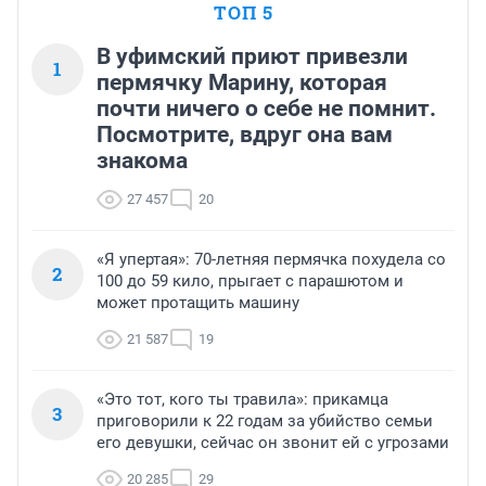
ТОП 5
В уфимский приют привезли
1
пермячку Марину, которая
почти ничего о себе не помнит.
Посмотрите, вдруг она вам
знакома
27 457
20
«Я упертая»: 70-летняя пермячка похудела со
2
100 до 59 кило, прыгает с парашютом и
может протащить машину
21 587
19
«Это тот, кого ты травила»: прикамца
3
приговорили к 22 годам за убийство семьи
его девушки, сейчас он звонит ей с угрозами
20 285
29