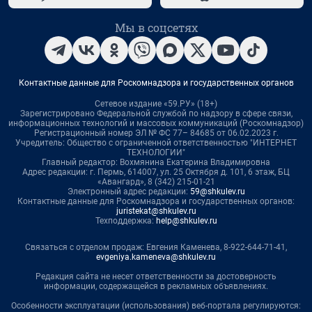
Мы в соцсетях
Контактные данные для Роскомнадзора и государственных органов
Сетевое издание «59.РУ» (18+)
Зарегистрировано Федеральной службой по надзору в сфере связи,
информационных технологий и массовых коммуникаций (Роскомнадзор)
Регистрационный номер ЭЛ № ФС 77– 84685 от 06.02.2023 г.
Учредитель: Общество с ограниченной ответственностью "ИНТЕРНЕТ
ТЕХНОЛОГИИ"
Главный редактор: Вохмянина Екатерина Владимировна
Адрес редакции: г. Пермь, 614007, ул. 25 Октября д. 101, 6 этаж, БЦ
«Авангард», 8 (342) 215-01-21
Электронный адрес редакции:
59@shkulev.ru
Контактные данные для Роскомнадзора и государственных органов:
juristekat@shkulev.ru
Техподдержка:
help@shkulev.ru
Связаться с отделом продаж: Евгения Каменева, 8-922-644-71-41,
evgeniya.kameneva@shkulev.ru
Редакция сайта не несет ответственности за достоверность
информации, содержащейся в рекламных объявлениях.
Особенности эксплуатации (использования) веб-портала регулируются: