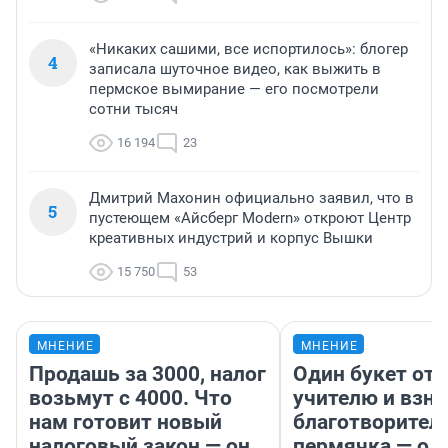
«Никаких сашими, все испортилось»: блогер
4
записала шуточное видео, как выжить в
пермское вымирание — его посмотрели
сотни тысяч
16 194
23
Дмитрий Махонин официально заявил, что в
5
пустеющем «Айсберг Modern» откроют Центр
креативных индустрий и корпус Вышки
15 750
53
МНЕНИЕ
МНЕНИЕ
Продашь за 3000, налог
Один букет от 
возьмут с 4000. Что
учителю и взно
нам готовит новый
благотворител
налоговый закон — он
пермячка — о т