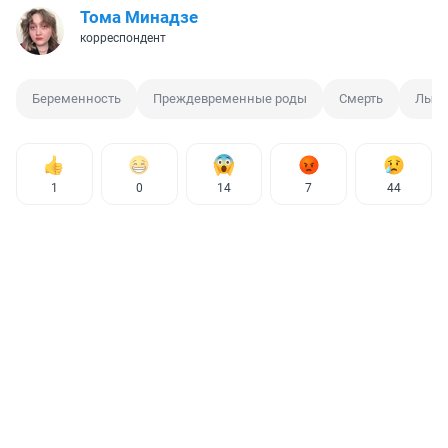
Тома Минадзе
корреспондент
Беременность
Преждевременные роды
Смерть
Лысь
1
0
14
7
44