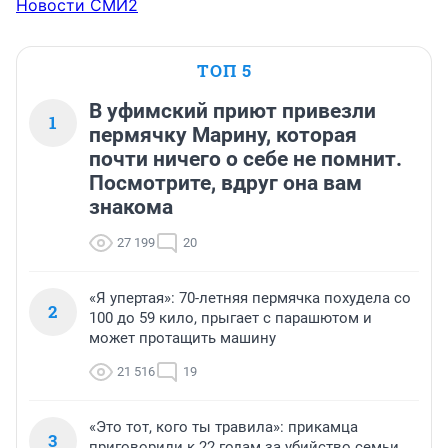
Новости СМИ2
ТОП 5
В уфимский приют привезли
1
пермячку Марину, которая
почти ничего о себе не помнит.
Посмотрите, вдруг она вам
знакома
27 199
20
«Я упертая»: 70-летняя пермячка похудела со
2
100 до 59 кило, прыгает с парашютом и
может протащить машину
21 516
19
«Это тот, кого ты травила»: прикамца
3
приговорили к 22 годам за убийство семьи