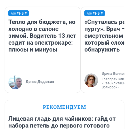
МНЕНИЕ
МНЕНИЕ
Тепло для бюджета, но
«Спуталась реч
холодно в салоне
пургу». Врач — 
зимой. Водитель 13 лет
смертельном д
ездит на электрокаре:
который слож
плюсы и минусы
обнаружить
Ирина Волкова
Главврач клини
Денис Дедюхин
«Реабилитация 
Волковой»
РЕКОМЕНДУЕМ
Лицевая гладь для чайников: гайд от
набора петель до первого готового