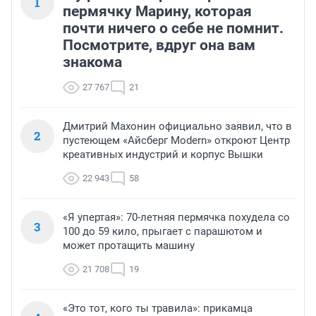
1
пермячку Марину, которая
почти ничего о себе не помнит.
Посмотрите, вдруг она вам
знакома
27 767
21
Дмитрий Махонин официально заявил, что в
2
пустеющем «Айсберг Modern» откроют Центр
креативных индустрий и корпус Вышки
22 943
58
«Я упертая»: 70-летняя пермячка похудела со
3
100 до 59 кило, прыгает с парашютом и
может протащить машину
21 708
19
«Это тот, кого ты травила»: прикамца