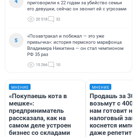
4
приговорили к 22 годам за убийство семьи
его девушки, сейчас он звонит ей с угрозами
20 518
32
«Позавтракал и побежал — это уже
5
привычка»: история пермского марафонца
Владимира Никитина — он стал чемпионом
РФ 35 раз
15 266
10
МНЕНИЕ
МНЕНИЕ
«Покупаешь кота в
Продашь за 300
мешке»:
возьмут с 4000
предприниматель
нам готовит н
рассказала, как на
налоговый зако
самом деле устроен
коснется импор
бизнес со складами
даже репетито