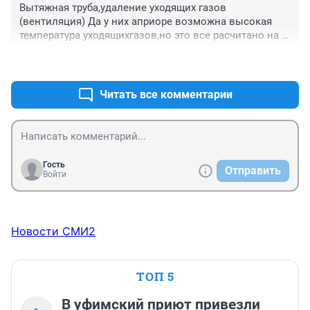
Вытяжная труба,удаление уходящих газов 
(вентиляция) Да у них априоре возможна высокая 
температура уходящихгазов,но это все расчитано на 
их температуру.Но почему получилось возгорание и 
+0
–0
почему много скорых и пожарных машин.С учетом 
всего этого объяснить пусть и популярно,но для 
человека который знает физику химию,могли бы?
Читать все комментарии
Гость
Отправить
Войти
Новости СМИ2
ТОП 5
В уфимский приют привезли