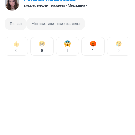
корреспондент раздела «Медицина»
Пожар
Мотовилихинские заводы
0
0
1
1
0