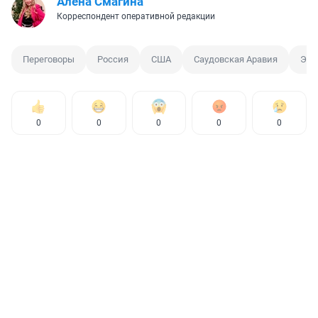
Алена Смагина
Корреспондент оперативной редакции
Переговоры
Россия
США
Саудовская Аравия
Эр-
0
0
0
0
0