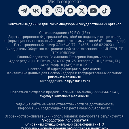
Мы в соцсетях
Контактные данные для Роскомнадзора и государственных органов
Сетевое издание «59.РУ» (18+)
Зарегистрировано Федеральной службой по надзору в сфере связи,
информационных технологий и массовых коммуникаций (Роскомнадзор)
Регистрационный номер ЭЛ № ФС 77– 84685 от 06.02.2023 г.
Учредитель: Общество с ограниченной ответственностью "ИНТЕРНЕТ
ТЕХНОЛОГИИ"
Главный редактор: Вохмянина Екатерина Владимировна
Адрес редакции: г. Пермь, 614007, ул. 25 Октября д. 101, 6 этаж, БЦ
«Авангард», 8 (342) 215-01-21
Электронный адрес редакции:
59@shkulev.ru
Контактные данные для Роскомнадзора и государственных органов:
juristekat@shkulev.ru
Техподдержка:
help@shkulev.ru
Связаться с отделом продаж: Евгения Каменева, 8-922-644-71-41,
evgeniya.kameneva@shkulev.ru
Редакция сайта не несет ответственности за достоверность
информации, содержащейся в рекламных объявлениях.
Особенности эксплуатации (использования) веб-портала регулируются:
Руководством пользователя
Описанием функциональных характеристик ПО
Условиями использования веб-портала и политикой