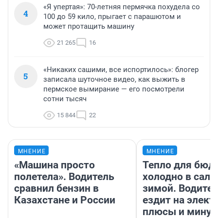
«Я упертая»: 70-летняя пермячка похудела со
4
100 до 59 кило, прыгает с парашютом и
может протащить машину
21 265
16
«Никаких сашими, все испортилось»: блогер
5
записала шуточное видео, как выжить в
пермское вымирание — его посмотрели
сотни тысяч
15 844
22
МНЕНИЕ
МНЕНИЕ
«Машина просто
Тепло для бюд
полетела». Водитель
холодно в сало
сравнил бензин в
зимой. Водител
Казахстане и России
ездит на элект
плюсы и мину