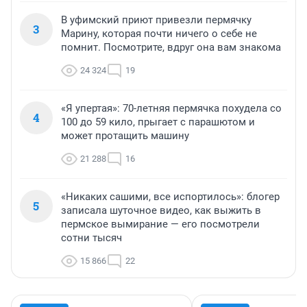
В уфимский приют привезли пермячку
3
Марину, которая почти ничего о себе не
помнит. Посмотрите, вдруг она вам знакома
24 324
19
«Я упертая»: 70-летняя пермячка похудела со
4
100 до 59 кило, прыгает с парашютом и
может протащить машину
21 288
16
«Никаких сашими, все испортилось»: блогер
5
записала шуточное видео, как выжить в
пермское вымирание — его посмотрели
сотни тысяч
15 866
22