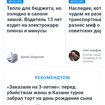
МНЕНИЕ
МНЕНИЕ
Тепло для бюджета, но
Наследие, кото
холодно в салоне
чудом не разва
зимой. Водитель 13 лет
транспортный 
ездит на электрокаре:
разнес миф о 
плюсы и минусы
советских доро
Олег Арефьев
Блогер, предпри
Денис Дедюхин
владелец в тра
бизнесе
РЕКОМЕНДУЕМ
«Заказали на 3-летие»: перед
убийством жены в Казани турок
забрал торт на день рождения сына