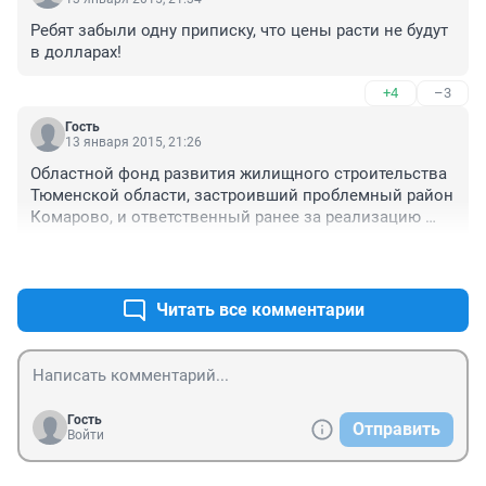
Ребят забыли одну приписку, что цены расти не будут 
в долларах!
+4
–3
Гость
13 января 2015, 21:26
Областной фонд развития жилищного строительства 
Тюменской области, застроивший проблемный район 
Комарово, и ответственный ранее за реализацию 
ряда областных жилищных программ, пытается 
+5
–0
признать себя банкротом. Соответствующий иск 
принят к производству арбитражным судом региона. 
Согласно материалам дела, просроченная 
Читать все комментарии
кредиторская задолженность фонда РЖС составляет 
более 663 млн рублей. Другие подробности, в том 
числе перечень кредиторов, пока не раскрываются.
Гость
Отправить
Войти