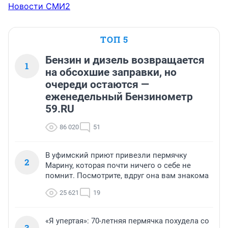
Новости СМИ2
ТОП 5
Бензин и дизель возвращается
1
на обсохшие заправки, но
очереди остаются —
еженедельный Бензинометр
59.RU
86 020
51
В уфимский приют привезли пермячку
2
Марину, которая почти ничего о себе не
помнит. Посмотрите, вдруг она вам знакома
25 621
19
«Я упертая»: 70-летняя пермячка похудела со
3