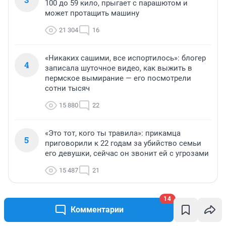
100 до 59 кило, прыгает с парашютом и
может протащить машину
21 304
16
«Никаких сашими, все испортилось»: блогер
4
записала шуточное видео, как выжить в
пермское вымирание — его посмотрели
сотни тысяч
15 880
22
«Это тот, кого ты травила»: прикамца
5
приговорили к 22 годам за убийство семьи
его девушки, сейчас он звонит ей с угрозами
15 487
21
14
МНЕНИЕ
МНЕНИЕ
Комментарии
«Мы видим нового
Тепло для бюд