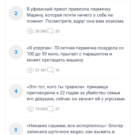
В уфимский приют привезли пермячку
2
Марину, которая почти ничего о себе не
помнит. Посмотрите, вдруг она вам знакома
26 383
20
«Я упертая»: 70-летняя пермячка похудела со
3
100 до 59 кило, прыгает с парашютом и
может протащить машину
21 341
16
«Это тот, кого ты травила»: прикамца
4
приговорили к 22 годам за убийство семьи
его девушки, сейчас он звонит ей с угрозами
19 043
27
«Никаких сашими, все испортилось»: блогер
5
записала шуточное видео, как выжить в