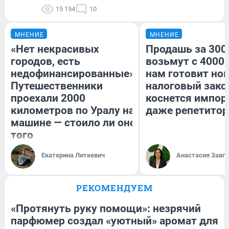
15 154
10
МНЕНИЕ
МНЕНИЕ
«Нет некрасивых
Продашь за 3000
городов, есть
возьмут с 4000.
недофинансированные».
нам готовит но
Путешественники
налоговый зако
проехали 2000
коснется импор
километров по Уралу на
даже репетитор
машине — стоило ли оно
того
Екатерина Литкевич
Анастасия Завг
РЕКОМЕНДУЕМ
«Протянуть руку помощи»: незрячий
парфюмер создал «уютный» аромат для