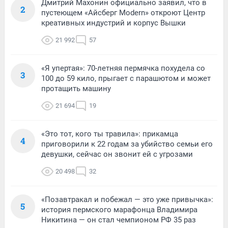
Дмитрий Махонин официально заявил, что в
2
пустеющем «Айсберг Modern» откроют Центр
креативных индустрий и корпус Вышки
21 992
57
«Я упертая»: 70-летняя пермячка похудела со
3
100 до 59 кило, прыгает с парашютом и может
протащить машину
21 694
19
«Это тот, кого ты травила»: прикамца
4
приговорили к 22 годам за убийство семьи его
девушки, сейчас он звонит ей с угрозами
20 498
32
«Позавтракал и побежал — это уже привычка»:
5
история пермского марафонца Владимира
Никитина — он стал чемпионом РФ 35 раз