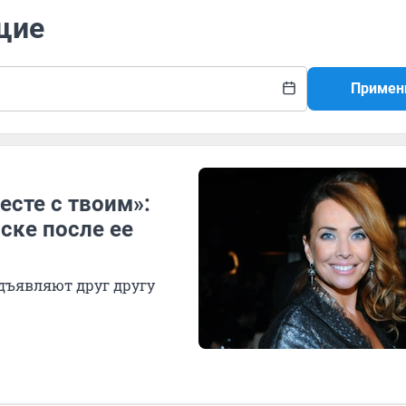
щие
Примен
сте с твоим»:
ске после ее
едъявляют друг другу