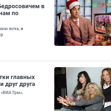
 Бедросовичем в
нам по
нюю ночь, и
ир
стки главных
и друг друга
 «ВИА Гры»,