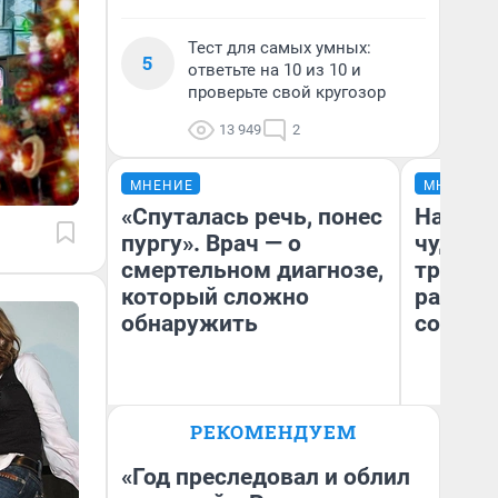
Тест для самых умных:
5
ответьте на 10 из 10 и
проверьте свой кругозор
13 949
2
МНЕНИЕ
МНЕНИЕ
«Спуталась речь, понес
Наслед
пургу». Врач — о
чудом 
смертельном диагнозе,
трансп
который сложно
разнес
обнаружить
советс
Ирина Волкова
Ол
РЕКОМЕНДУЕМ
Главврач клиники
Бл
«Реабилитация доктора
вл
Волковой»
би
«Год преследовал и облил