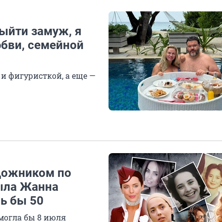
выйти замуж, я
юбви, семейной
и фигуристкой, а еще —
удожником по
ыла Жанна
ь бы 50
могла бы 8 июля