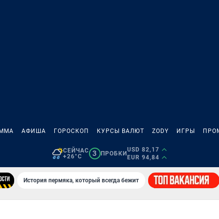
АММА
АФИША
ГОРОСКОП
КУРСЫ ВАЛЮТ
ZODY
ИГРЫ
ПРО
USD 82,17
СЕЙЧАС
3
ПРОБКИ
+26°C
EUR 94,84
История пермяка, который всегда бежит