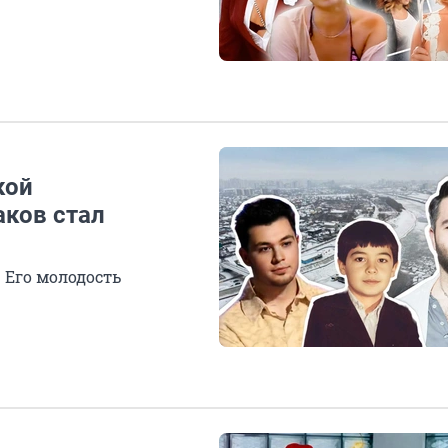
кой
аков стал
 Его молодость