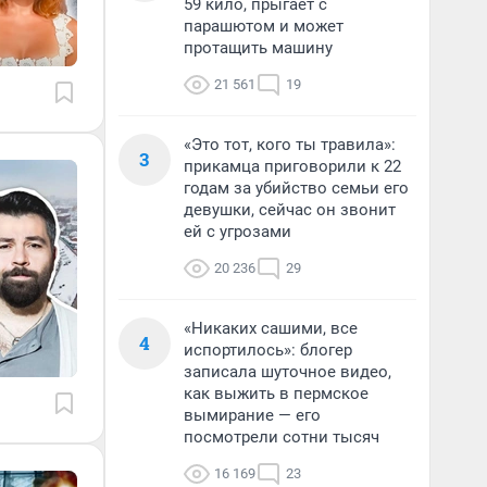
59 кило, прыгает с
парашютом и может
протащить машину
21 561
19
«Это тот, кого ты травила»:
3
прикамца приговорили к 22
годам за убийство семьи его
девушки, сейчас он звонит
ей с угрозами
20 236
29
«Никаких сашими, все
4
испортилось»: блогер
записала шуточное видео,
как выжить в пермское
вымирание — его
посмотрели сотни тысяч
16 169
23