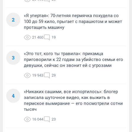
«Я упертая»: 70-летняя пермячка похудела со
2
100 до 59 кило, прыгает с парашютом и может
протащить машину
21 460
19
«Это тот, кого ты травила»: прикамца
3
приговорили к 22 годам за убийство семьи его
девушки, сейчас он звонит ей с угрозами
19 943
29
«Никаких сашими, все испортилось»: блогер
4
записала шуточное видео, как выжить в
пермское вымирание — его посмотрели сотни
тысяч
16 044
23