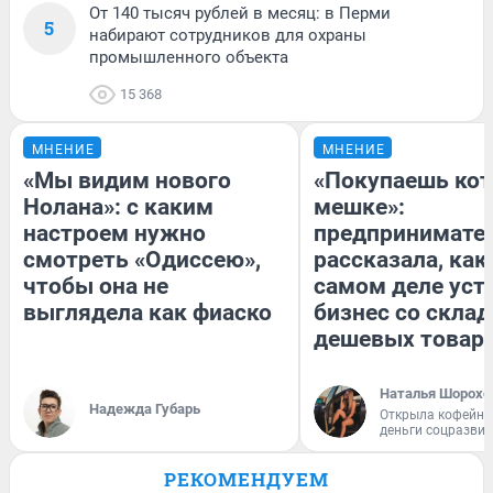
От 140 тысяч рублей в месяц: в Перми
5
набирают сотрудников для охраны
промышленного объекта
15 368
МНЕНИЕ
МНЕНИЕ
«Мы видим нового
«Покупаешь кот
Нолана»: с каким
мешке»:
настроем нужно
предпринимате
смотреть «Одиссею»,
рассказала, как
чтобы она не
самом деле уст
выглядела как фиаско
бизнес со скла
дешевых товар
Наталья Шорохо
Надежда Губарь
Открыла кофейну
деньги соцразви
РЕКОМЕНДУЕМ