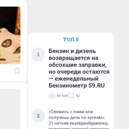
ТОП 5
Бензин и дизель
1
возвращается на
обсохшие заправки,
но очереди остаются
— еженедельный
Бензинометр 59.RU
85 949
50
«Свяжись с нами или
2
получишь дочь по кускам»:
21-летняя екатеринбурженка,