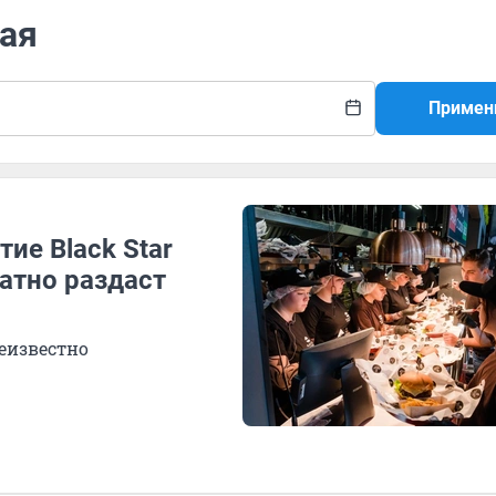
ная
Примен
ие Black Star
латно раздаст
неизвестно