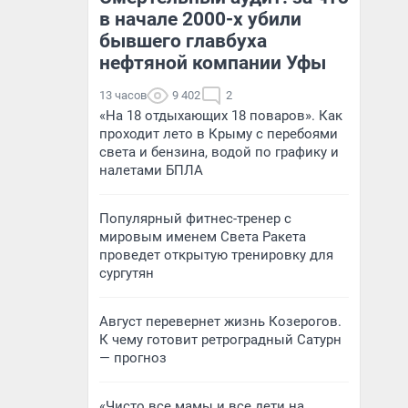
в начале 2000-х убили
бывшего главбуха
нефтяной компании Уфы
13 часов
9 402
2
«На 18 отдыхающих 18 поваров». Как
проходит лето в Крыму с перебоями
света и бензина, водой по графику и
налетами БПЛА
Популярный фитнес-тренер с
мировым именем Света Ракета
проведет открытую тренировку для
сургутян
Август перевернет жизнь Козерогов.
К чему готовит ретроградный Сатурн
— прогноз
«Чисто все мамы и все дети на