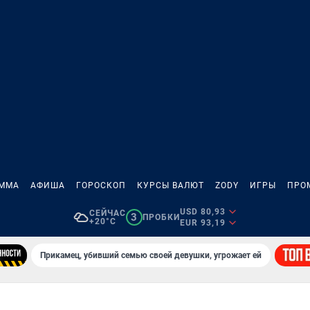
АММА
АФИША
ГОРОСКОП
КУРСЫ ВАЛЮТ
ZODY
ИГРЫ
ПРО
USD 80,93
СЕЙЧАС
3
ПРОБКИ
+20°C
EUR 93,19
Прикамец, убивший семью своей девушки, угрожает ей