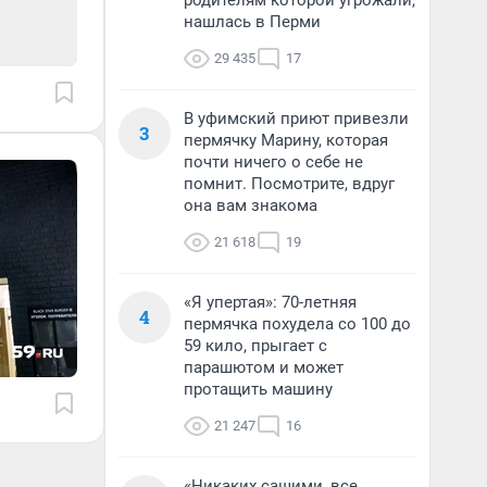
родителям которой угрожали,
нашлась в Перми
29 435
17
В уфимский приют привезли
3
пермячку Марину, которая
почти ничего о себе не
помнит. Посмотрите, вдруг
она вам знакома
21 618
19
«Я упертая»: 70-летняя
4
пермячка похудела со 100 до
59 кило, прыгает с
парашютом и может
протащить машину
21 247
16
«Никаких сашими, все