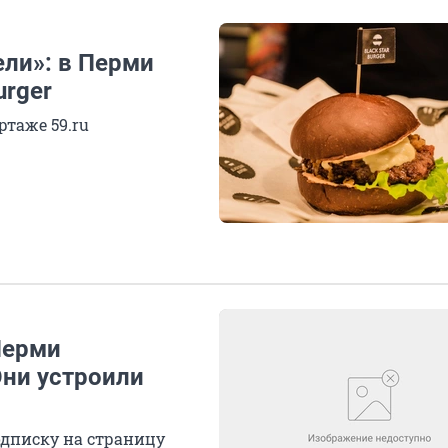
ели»: в Перми
urger
ртаже 59.ru
Перми
ни устроили
одписку на страницу