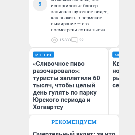
5
испортилось»: блогер
записала шуточное видео,
как выжить в пермское
вымирание — его
посмотрели сотни тысяч
15 833
22
МНЕНИЕ
МНЕНИЕ
«Сливочное пиво
Кварти
разочаровало»:
но деш
туристы заплатили 60
рынок 
тысяч, чтобы целый
сейчас
день гулять по парку
Юрского периода и
Хогвартсу
РЕКОМЕНДУЕМ
Ек
Яна Шаламова
ди
не
Смертельный аудит: за что