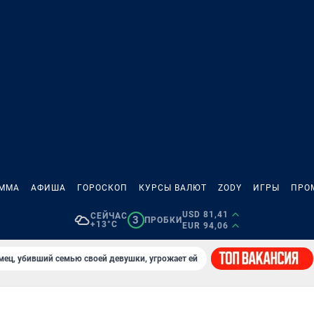
АММА
АФИША
ГОРОСКОП
КУРСЫ ВАЛЮТ
ZODY
ИГРЫ
ПРО
USD 81,41
СЕЙЧАС
3
ПРОБКИ
+13°C
EUR 94,06
мец, убивший семью своей девушки, угрожает ей