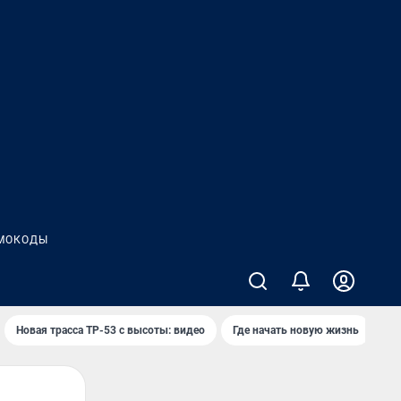
МОКОДЫ
Новая трасса ТР-53 с высоты: видео
Где начать новую жизнь
Ка