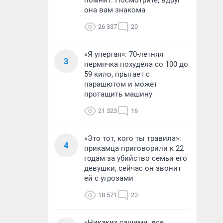
помнит. Посмотрите, вдруг
она вам знакома
26 337
20
«Я упертая»: 70-летняя
3
пермячка похудела со 100 до
59 кило, прыгает с
парашютом и может
протащить машину
21 323
16
«Это тот, кого ты травила»:
4
прикамца приговорили к 22
годам за убийство семьи его
девушки, сейчас он звонит
ей с угрозами
18 571
23
«Никаких сашими, все