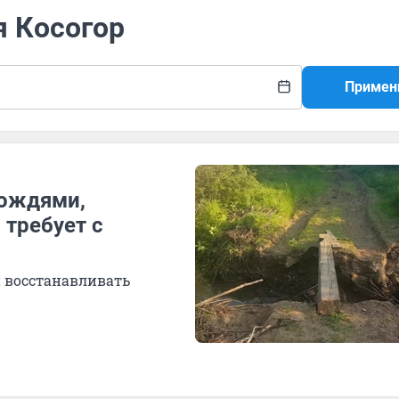
я Косогор
Примен
дождями,
 требует с
и восстанавливать