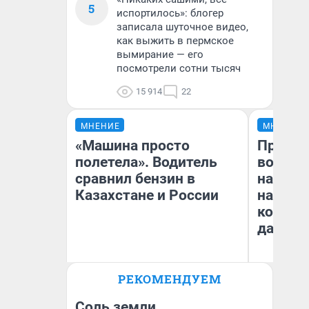
5
испортилось»: блогер
записала шуточное видео,
как выжить в пермское
вымирание — его
посмотрели сотни тысяч
15 914
22
МНЕНИЕ
МНЕНИЕ
«Машина просто
Продаш
полетела». Водитель
возьмут
сравнил бензин в
нам го
Казахстане и России
налого
коснет
даже р
РЕКОМЕНДУЕМ
Анатолий Кузнецов
Ан
Соль земли