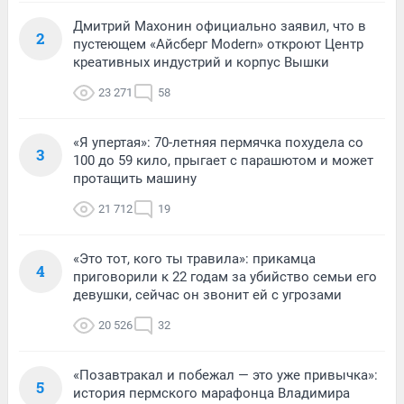
Дмитрий Махонин официально заявил, что в
2
пустеющем «Айсберг Modern» откроют Центр
креативных индустрий и корпус Вышки
23 271
58
«Я упертая»: 70-летняя пермячка похудела со
3
100 до 59 кило, прыгает с парашютом и может
протащить машину
21 712
19
«Это тот, кого ты травила»: прикамца
4
приговорили к 22 годам за убийство семьи его
девушки, сейчас он звонит ей с угрозами
20 526
32
«Позавтракал и побежал — это уже привычка»:
5
история пермского марафонца Владимира