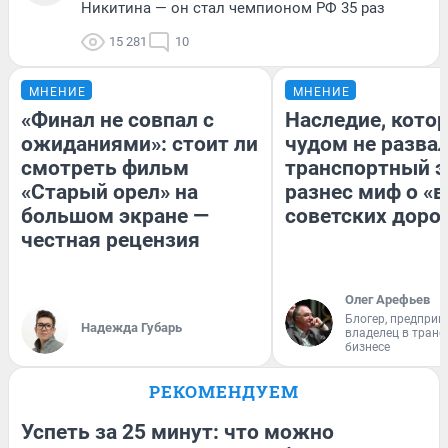
Никитина — он стал чемпионом РФ 35 раз
15 281
10
МНЕНИЕ
МНЕНИЕ
«Финал не совпал с
Наследие, кото
ожиданиями»: стоит ли
чудом не разва
смотреть фильм
транспортный э
«Старый орел» на
разнес миф о «
большом экране —
советских доро
честная рецензия
Олег Арефьев
Блогер, предприн
Надежда Губарь
владелец в тран
бизнесе
РЕКОМЕНДУЕМ
Успеть за 25 минут: что можно