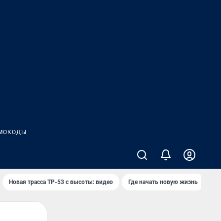
МОКОДЫ
Новая трасса ТР-53 с высоты: видео
Где начать новую жизнь
Ка