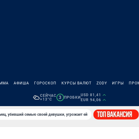
АММА
АФИША
ГОРОСКОП
КУРСЫ ВАЛЮТ
ZODY
ИГРЫ
ПРО
USD 81,41
СЕЙЧАС
3
ПРОБКИ
+13°C
EUR 94,06
мец, убивший семью своей девушки, угрожает ей