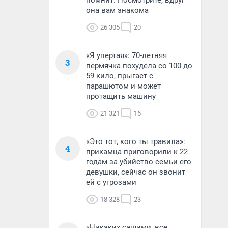
помнит. Посмотрите, вдруг
она вам знакома
26 305
20
«Я упертая»: 70-летняя
3
пермячка похудела со 100 до
59 кило, прыгает с
парашютом и может
протащить машину
21 321
16
«Это тот, кого ты травила»:
4
прикамца приговорили к 22
годам за убийство семьи его
девушки, сейчас он звонит
ей с угрозами
18 328
23
«Никаких сашими, все