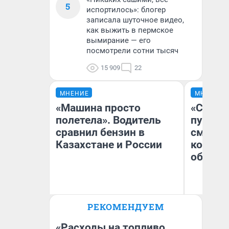
5
испортилось»: блогер
записала шуточное видео,
как выжить в пермское
вымирание — его
посмотрели сотни тысяч
15 909
22
МНЕНИЕ
МНЕНИЕ
«Машина просто
«Спутал
полетела». Водитель
пургу».
сравнил бензин в
смерте
Казахстане и России
которы
обнару
Ир
РЕКОМЕНДУЕМ
Гл
Анатолий Кузнецов
«Р
Во
«Расходы на топливо