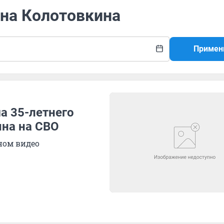
ина Колотовкина
Примен
а 35-летнего
ына на СВО
ном видео