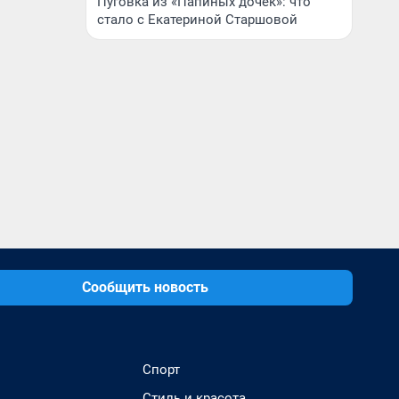
Пуговка из «Папиных дочек»: что
стало с Екатериной Старшовой
Сообщить новость
Спорт
Стиль и красота