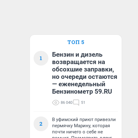
ТОП 5
Бензин и дизель
1
возвращается на
обсохшие заправки,
но очереди остаются
— еженедельный
Бензинометр 59.RU
86 040
51
В уфимский приют привезли
2
пермячку Марину, которая
почти ничего о себе не