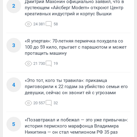
Дмитрий Махонин официально заявил, что в
2
пустеющем «Айсберг Modern» откроют Центр
креативных индустрий и корпус Вышки
24 381
58
«Я упертая»: 70-летняя пермячка похудела со
3
100 до 59 кило, прыгает с парашютом и может
протащить машину
21 730
19
«Это тот, кого ты травила»: прикамца
4
приговорили к 22 годам за убийство семьи его
девушки, сейчас он звонит ей с угрозами
20 557
32
«Позавтракал и побежал — это уже привычка»:
5
история пермского марафонца Владимира
Никитина — он стал чемпионом РФ 35 раз