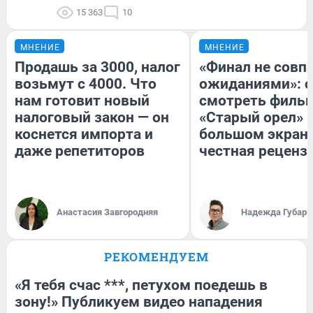
15 363
10
МНЕНИЕ
МНЕНИЕ
Продашь за 3000, налог
«Финал не совпа
возьмут с 4000. Что
ожиданиями»: с
нам готовит новый
смотреть филь
налоговый закон — он
«Старый орел» 
коснется импорта и
большом экран
даже репетиторов
честная реценз
Анастасия Завгородняя
Надежда Губарь
РЕКОМЕНДУЕМ
«Я тебя счас ***, петухом поедешь в
зону!» Публикуем видео нападения