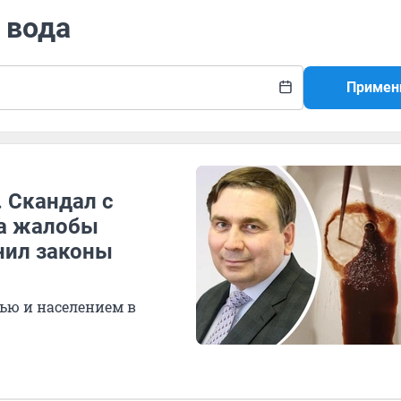
 вода
Примен
. Скандал с
на жалобы
нил законы