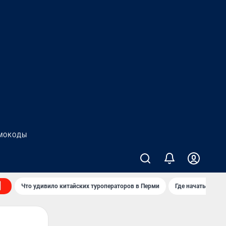
МОКОДЫ
Что удивило китайских туроператоров в Перми
Где начать нову