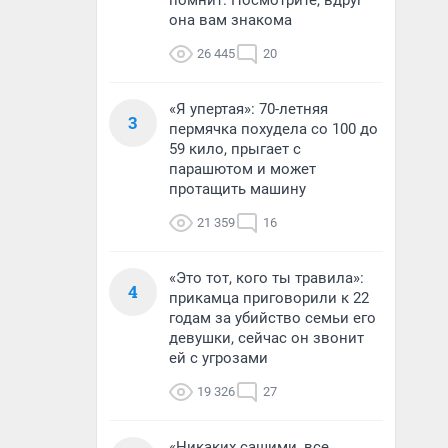
помнит. Посмотрите, вдруг
она вам знакома
26 445
20
«Я упертая»: 70-летняя
3
пермячка похудела со 100 до
59 кило, прыгает с
парашютом и может
протащить машину
21 359
16
«Это тот, кого ты травила»:
4
прикамца приговорили к 22
годам за убийство семьи его
девушки, сейчас он звонит
ей с угрозами
19 326
27
«Никаких сашими, все