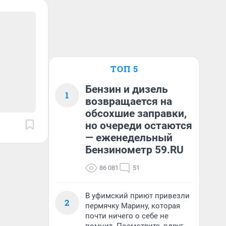
ТОП 5
Бензин и дизель
1
возвращается на
обсохшие заправки,
но очереди остаются
— еженедельный
Бензинометр 59.RU
86 081
51
В уфимский приют привезли
2
пермячку Марину, которая
почти ничего о себе не