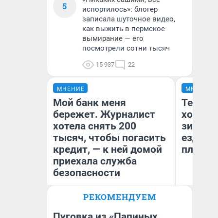
5
испортилось»: блогер
записала шуточное видео,
как выжить в пермское
вымирание — его
посмотрели сотни тысяч
15 937
22
МНЕНИЕ
МНЕНИЕ
Мой банк меня
Тепло 
бережет. Журналист
холодн
хотела снять 200
зимой.
тысяч, чтобы погасить
ездит н
кредит, — к ней домой
плюсы 
приехала служба
безопасности
РЕКОМЕНДУЕМ
Ксения Владимирская
Д
Автор мнения
Пуговка из «Папиных