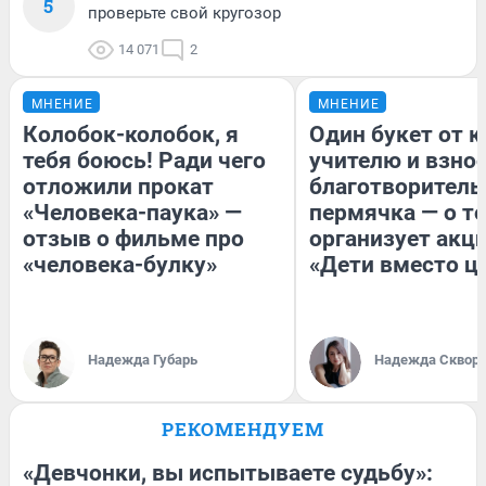
5
проверьте свой кругозор
14 071
2
МНЕНИЕ
МНЕНИЕ
Колобок-колобок, я
Один букет от к
тебя боюсь! Ради чего
учителю и взнос
отложили прокат
благотворитель
«Человека-паука» —
пермячка — о то
отзыв о фильме про
организует акц
«человека-булку»
«Дети вместо ц
Надежда Губарь
Надежда Сквор
РЕКОМЕНДУЕМ
«Девчонки, вы испытываете судьбу»: