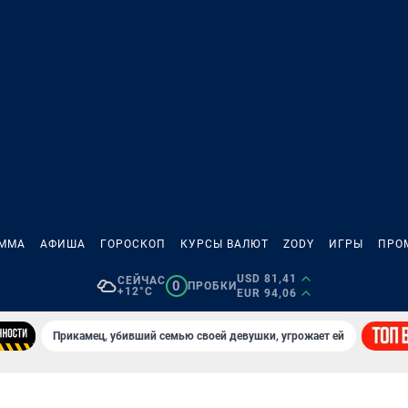
АММА
АФИША
ГОРОСКОП
КУРСЫ ВАЛЮТ
ZODY
ИГРЫ
ПРО
USD 81,41
СЕЙЧАС
0
ПРОБКИ
+12°C
EUR 94,06
Прикамец, убивший семью своей девушки, угрожает ей