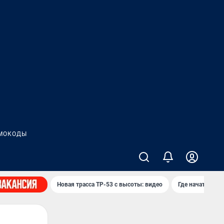
МОКОДЫ
Новая трасса ТР-53 с высоты: видео
Где начать нов