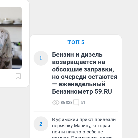
ТОП 5
Бензин и дизель
1
возвращается на
обсохшие заправки,
но очереди остаются
— еженедельный
Бензинометр 59.RU
86 028
51
В уфимский приют привезли
2
пермячку Марину, которая
почти ничего о себе не