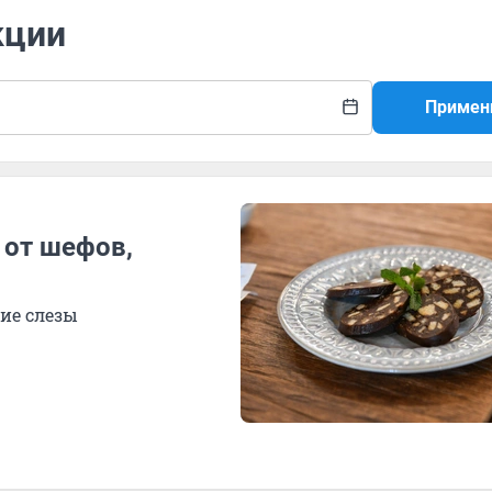
кции
Примен
 от шефов,
ие слезы