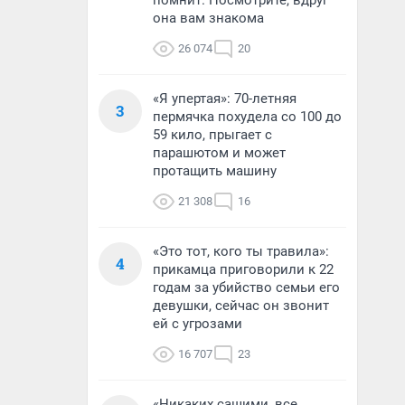
помнит. Посмотрите, вдруг
она вам знакома
26 074
20
«Я упертая»: 70-летняя
3
пермячка похудела со 100 до
59 кило, прыгает с
парашютом и может
протащить машину
21 308
16
«Это тот, кого ты травила»:
4
прикамца приговорили к 22
годам за убийство семьи его
девушки, сейчас он звонит
ей с угрозами
16 707
23
«Никаких сашими, все