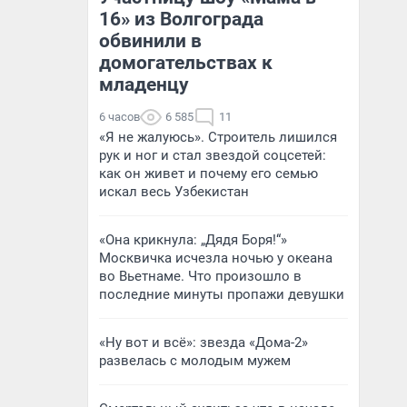
16» из Волгограда
обвинили в
домогательствах к
младенцу
6 часов
6 585
11
«Я не жалуюсь». Строитель лишился
рук и ног и стал звездой соцсетей:
как он живет и почему его семью
искал весь Узбекистан
«Она крикнула: „Дядя Боря!“»
Москвичка исчезла ночью у океана
во Вьетнаме. Что произошло в
последние минуты пропажи девушки
«Ну вот и всё»: звезда «Дома-2»
развелась с молодым мужем