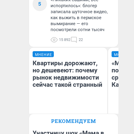
5
испортилось»: блогер
записала шуточное видео,
как выжить в пермское
вымирание — его
посмотрели сотни тысяч
15 892
22
МНЕНИЕ
МНЕНИЕ
Квартиры дорожают,
«Машин
но дешевеют: почему
полете
рынок недвижимости
сравни
сейчас такой странный
Казахс
РЕКОМЕНДУЕМ
Екатерина Торопова
Ан
директор агентства
недвижимости
Участницу шоу «Мама в