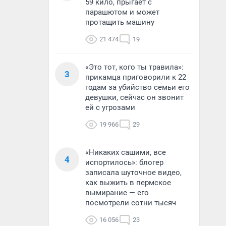
59 кило, прыгает с
парашютом и может
протащить машину
21 474
19
«Это тот, кого ты травила»:
3
прикамца приговорили к 22
годам за убийство семьи его
девушки, сейчас он звонит
ей с угрозами
19 966
29
«Никаких сашими, все
4
испортилось»: блогер
записала шуточное видео,
как выжить в пермское
вымирание — его
посмотрели сотни тысяч
16 056
23