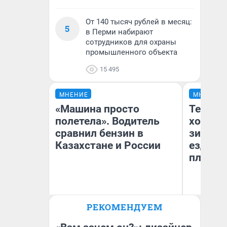
От 140 тысяч рублей в месяц:
5
в Перми набирают
сотрудников для охраны
промышленного объекта
15 495
МНЕНИЕ
МНЕНИЕ
«Машина просто
Тепло 
полетела». Водитель
холодн
сравнил бензин в
зимой.
Казахстане и России
ездит н
плюсы 
РЕКОМЕНДУЕМ
Анатолий Кузнецов
Д