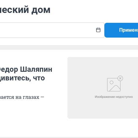
ческий дом
Примен
 Федор Шаляпин
дивитесь, что
ается на глазах —