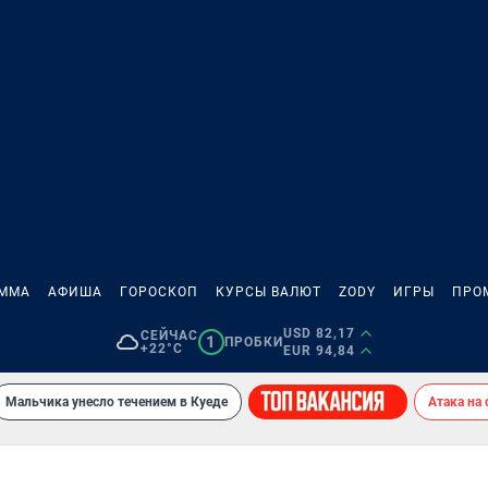
АММА
АФИША
ГОРОСКОП
КУРСЫ ВАЛЮТ
ZODY
ИГРЫ
ПРО
USD 82,17
СЕЙЧАС
1
ПРОБКИ
+22°C
EUR 94,84
Мальчика унесло течением в Куеде
Атака на