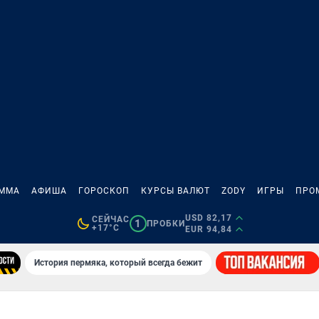
АММА
АФИША
ГОРОСКОП
КУРСЫ ВАЛЮТ
ZODY
ИГРЫ
ПРО
USD 82,17
СЕЙЧАС
1
ПРОБКИ
+17°C
EUR 94,84
История пермяка, который всегда бежит