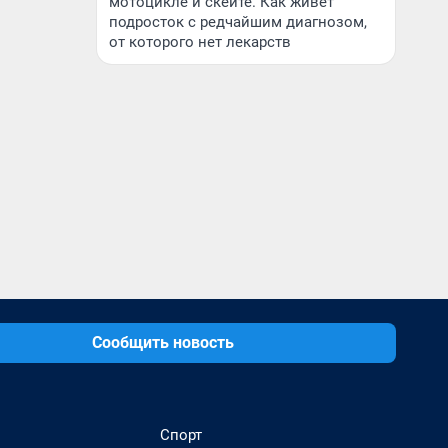
мотоцикле и скейте. Как живет
подросток с редчайшим диагнозом,
от которого нет лекарств
Сообщить новость
Спорт