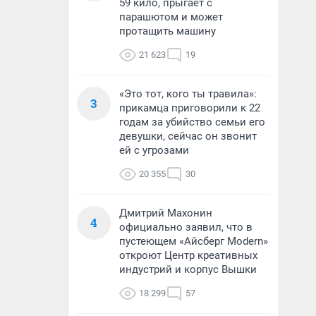
59 кило, прыгает с
парашютом и может
протащить машину
21 623
19
«Это тот, кого ты травила»:
3
прикамца приговорили к 22
годам за убийство семьи его
девушки, сейчас он звонит
ей с угрозами
20 355
30
Дмитрий Махонин
4
официально заявил, что в
пустеющем «Айсберг Modern»
откроют Центр креативных
индустрий и корпус Вышки
18 299
57