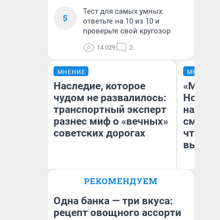
Тест для самых умных:
5
ответьте на 10 из 10 и
проверьте свой кругозор
14 029
2
МНЕНИЕ
МНЕНИЕ
Наследие, которое
«Мы ви
чудом не развалилось:
Нолана
транспортный эксперт
настро
разнес миф о «вечных»
смотре
советских дорогах
чтобы 
выгляд
Олег Арефьев
РЕКОМЕНДУЕМ
Блогер, предприниматель,
На
владелец в транспортном
бизнесе
Одна банка — три вкуса:
рецепт овощного ассорти