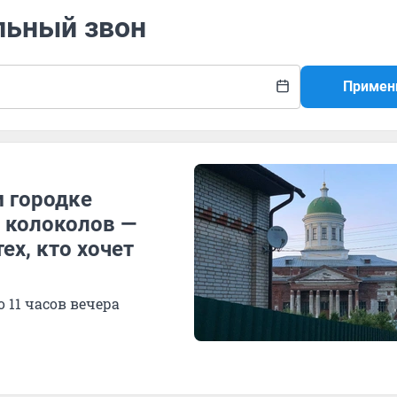
льный звон
Примен
 городке
а колоколов —
ех, кто хочет
 11 часов вечера