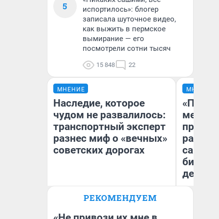
5
испортилось»: блогер
записала шуточное видео,
как выжить в пермское
вымирание — его
посмотрели сотни тысяч
15 848
22
МНЕНИЕ
МНЕНИЕ
Наследие, которое
«Покуп
чудом не развалилось:
мешке»
транспортный эксперт
предпр
разнес миф о «вечных»
рассказ
советских дорогах
самом 
бизнес
дешевы
Олег Арефьев
РЕКОМЕНДУЕМ
На
Блогер, предприниматель,
владелец в транспортном
От
бизнесе
де
«Не привози их мне в