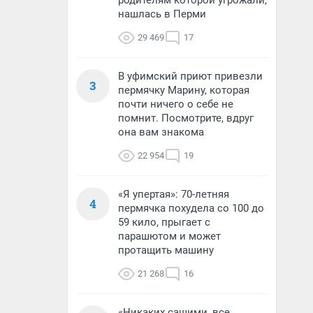
родителям которой угрожали,
нашлась в Перми
29 469
17
В уфимский приют привезли
3
пермячку Марину, которая
почти ничего о себе не
помнит. Посмотрите, вдруг
она вам знакома
22 954
19
«Я упертая»: 70-летняя
4
пермячка похудела со 100 до
59 кило, прыгает с
парашютом и может
протащить машину
21 268
16
«Никаких сашими, все