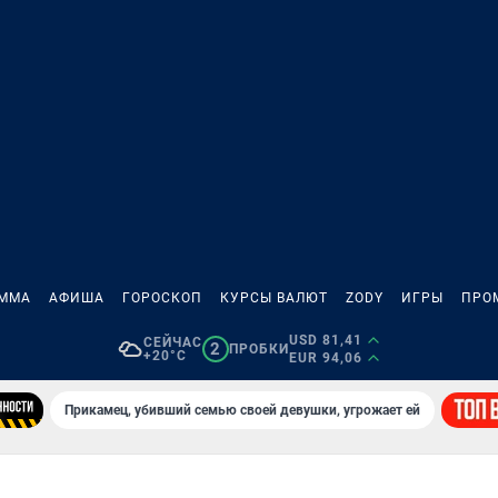
АММА
АФИША
ГОРОСКОП
КУРСЫ ВАЛЮТ
ZODY
ИГРЫ
ПРО
USD 81,41
СЕЙЧАС
2
ПРОБКИ
+20°C
EUR 94,06
Прикамец, убивший семью своей девушки, угрожает ей