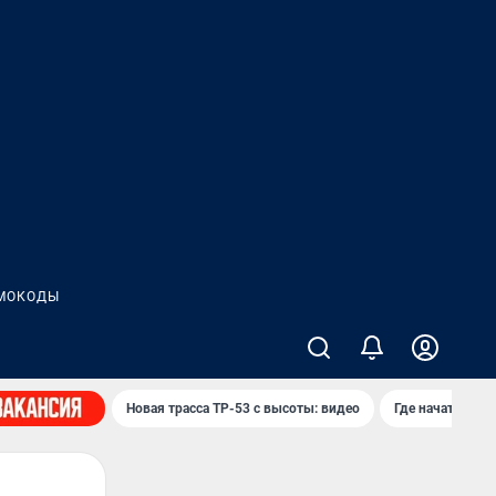
МОКОДЫ
Новая трасса ТР-53 с высоты: видео
Где начать нов