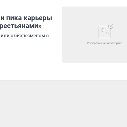
ли пика карьеры
крестьянами»
рили с бизнесменом о