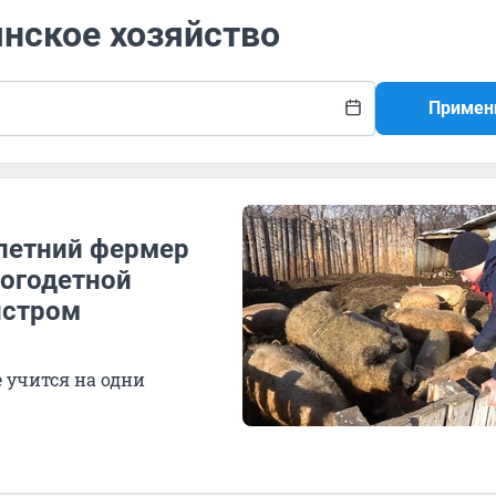
янское хозяйство
Примен
-летний фермер
огодетной
истром
 учится на одни