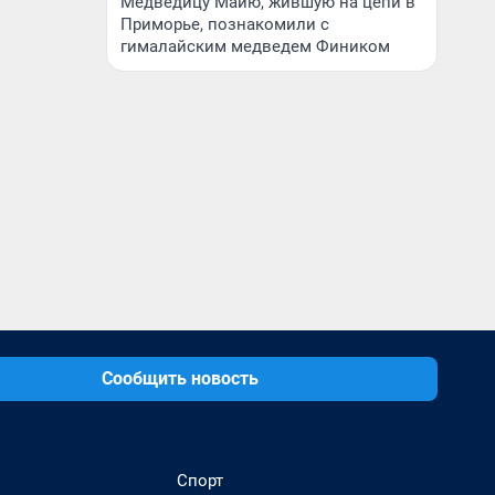
Медведицу Майю, жившую на цепи в
Приморье, познакомили с
гималайским медведем Фиником
Сообщить новость
Спорт