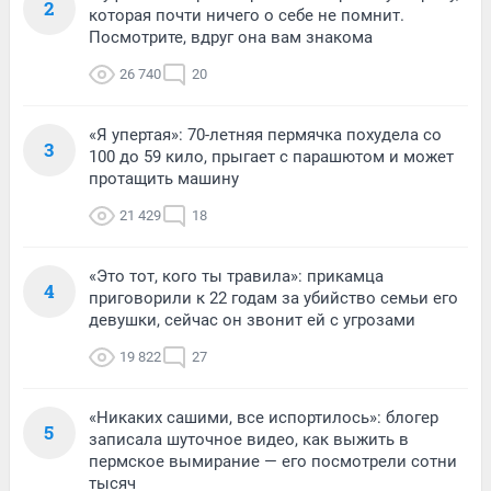
2
которая почти ничего о себе не помнит.
Посмотрите, вдруг она вам знакома
26 740
20
«Я упертая»: 70-летняя пермячка похудела со
3
100 до 59 кило, прыгает с парашютом и может
протащить машину
21 429
18
«Это тот, кого ты травила»: прикамца
4
приговорили к 22 годам за убийство семьи его
девушки, сейчас он звонит ей с угрозами
19 822
27
«Никаких сашими, все испортилось»: блогер
5
записала шуточное видео, как выжить в
пермское вымирание — его посмотрели сотни
тысяч