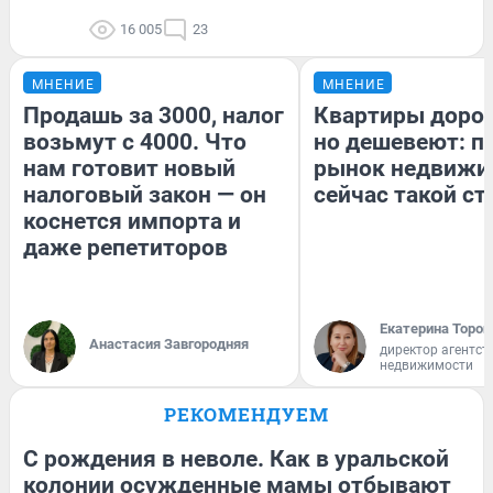
16 005
23
МНЕНИЕ
МНЕНИЕ
Продашь за 3000, налог
Квартиры доро
возьмут с 4000. Что
но дешевеют: п
нам готовит новый
рынок недвижи
налоговый закон — он
сейчас такой с
коснется импорта и
даже репетиторов
Екатерина Тороп
Анастасия Завгородняя
директор агентст
недвижимости
РЕКОМЕНДУЕМ
С рождения в неволе. Как в уральской
колонии осужденные мамы отбывают