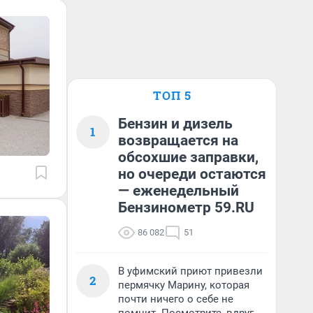
ТОП 5
Бензин и дизель
1
возвращается на
обсохшие заправки,
но очереди остаются
— еженедельный
Бензинометр 59.RU
86 082
51
В уфимский приют привезли
2
пермячку Марину, которая
почти ничего о себе не