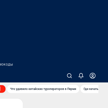
МОКОДЫ
Что удивило китайских туроператоров в Перми
Где начать нову