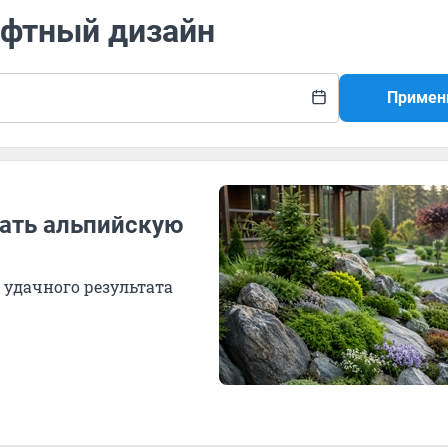
афтный дизайн
Примен
лать альпийскую
удачного результата