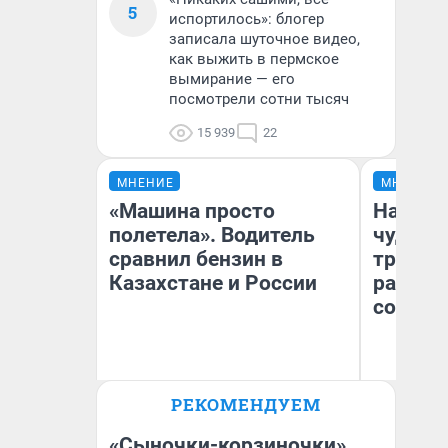
5
испортилось»: блогер
записала шуточное видео,
как выжить в пермское
вымирание — его
посмотрели сотни тысяч
15 939
22
МНЕНИЕ
МНЕНИЕ
«Машина просто
Наслед
полетела». Водитель
чудом 
сравнил бензин в
трансп
Казахстане и России
разнес
советс
Ол
РЕКОМЕНДУЕМ
Бл
Анатолий Кузнецов
вл
би
«Сыночки-корзиночки»