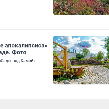
ле апокалипсиса»
аде. Фото
«Сады над Камой»