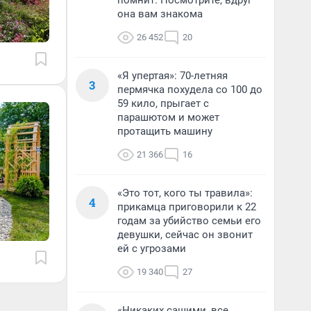
помнит. Посмотрите, вдруг
она вам знакома
26 452
20
«Я упертая»: 70-летняя
3
пермячка похудела со 100 до
59 кило, прыгает с
парашютом и может
протащить машину
21 366
16
«Это тот, кого ты травила»:
4
прикамца приговорили к 22
годам за убийство семьи его
девушки, сейчас он звонит
ей с угрозами
19 340
27
«Никаких сашими, все