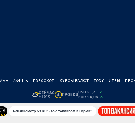
АММА
АФИША
ГОРОСКОП
КУРСЫ ВАЛЮТ
ZODY
ИГРЫ
ПРО
USD 81,41
СЕЙЧАС
4
ПРОБКИ
+16°C
EUR 94,06
Бензинометр 59.RU: что с топливом в Перми?