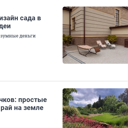
зайн сада в
идеи
азумные деньги
чков: простые
 рай на земле