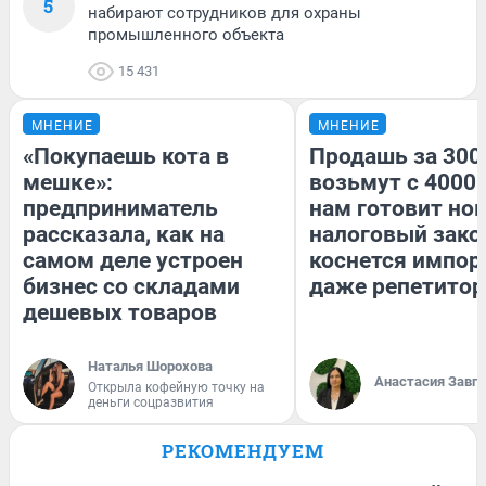
5
набирают сотрудников для охраны
промышленного объекта
15 431
МНЕНИЕ
МНЕНИЕ
«Покупаешь кота в
Продашь за 3000
мешке»:
возьмут с 4000.
предприниматель
нам готовит но
рассказала, как на
налоговый зако
самом деле устроен
коснется импор
бизнес со складами
даже репетитор
дешевых товаров
Наталья Шорохова
Анастасия Завг
Открыла кофейную точку на
деньги соцразвития
РЕКОМЕНДУЕМ