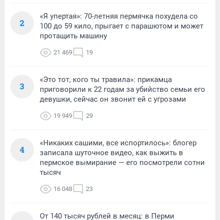
«Я упертая»: 70-летняя пермячка похудела со
2
100 до 59 кило, прыгает с парашютом и может
протащить машину
21 469
19
«Это тот, кого ты травила»: прикамца
3
приговорили к 22 годам за убийство семьи его
девушки, сейчас он звонит ей с угрозами
19 949
29
«Никаких сашими, все испортилось»: блогер
4
записала шуточное видео, как выжить в
пермское вымирание — его посмотрели сотни
тысяч
16 048
23
От 140 тысяч рублей в месяц: в Перми