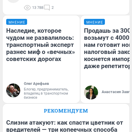
13 788
2
МНЕНИЕ
МНЕНИЕ
Наследие, которое
Продашь за 3000
чудом не развалилось:
возьмут с 4000.
транспортный эксперт
нам готовит но
разнес миф о «вечных»
налоговый зако
советских дорогах
коснется импор
даже репетитор
Олег Арефьев
Блогер, предприниматель,
Анастасия Завг
владелец в транспортном
бизнесе
РЕКОМЕНДУЕМ
Слизни атакуют: как спасти цветник от
вредителей — три копеечных способа