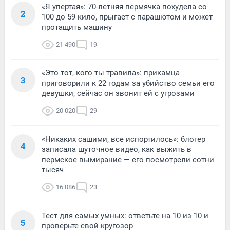
«Я упертая»: 70-летняя пермячка похудела со
2
100 до 59 кило, прыгает с парашютом и может
протащить машину
21 490
19
«Это тот, кого ты травила»: прикамца
3
приговорили к 22 годам за убийство семьи его
девушки, сейчас он звонит ей с угрозами
20 020
29
«Никаких сашими, все испортилось»: блогер
4
записала шуточное видео, как выжить в
пермское вымирание — его посмотрели сотни
тысяч
16 086
23
Тест для самых умных: ответьте на 10 из 10 и
5
проверьте свой кругозор