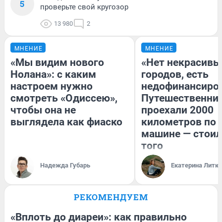
5
проверьте свой кругозор
13 980
2
МНЕНИЕ
МНЕНИЕ
«Мы видим нового
«Нет некрасивы
Нолана»: с каким
городов, есть
настроем нужно
недофинансиро
смотреть «Одиссею»,
Путешественни
чтобы она не
проехали 2000
выглядела как фиаско
километров по 
машине — стоил
того
Надежда Губарь
Екатерина Литк
РЕКОМЕНДУЕМ
«Вплоть до диареи»: как правильно