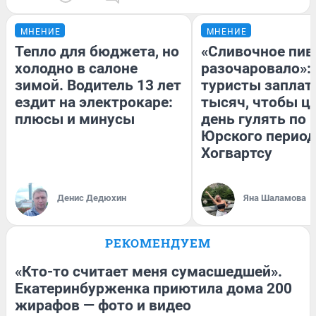
МНЕНИЕ
МНЕНИЕ
Тепло для бюджета, но
«Сливочное пив
холодно в салоне
разочаровало»:
зимой. Водитель 13 лет
туристы заплат
ездит на электрокаре:
тысяч, чтобы ц
плюсы и минусы
день гулять по 
Юрского период
Хогвартсу
Денис Дедюхин
Яна Шаламова
РЕКОМЕНДУЕМ
«Кто-то считает меня сумасшедшей».
Екатеринбурженка приютила дома 200
жирафов — фото и видео