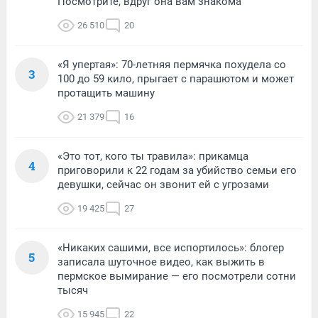
Посмотрите, вдруг она вам знакома
26 510
20
«Я упертая»: 70-летняя пермячка похудела со
3
100 до 59 кило, прыгает с парашютом и может
протащить машину
21 379
16
«Это тот, кого ты травила»: прикамца
4
приговорили к 22 годам за убийство семьи его
девушки, сейчас он звонит ей с угрозами
19 425
27
«Никаких сашими, все испортилось»: блогер
5
записала шуточное видео, как выжить в
пермское вымирание — его посмотрели сотни
тысяч
15 945
22