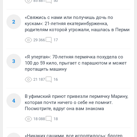
85 881
50
«Свяжись с нами или получишь дочь по
2
кускам»: 21-летняя екатеринбурженка,
родителям которой угрожали, нашлась в Перми
29 366
17
«Я упертая»: 70-летняя пермячка похудела со
3
100 до 59 кило, прыгает с парашютом и может
протащить машину
21 187
16
В уфимский приют привезли пермячку Марину,
4
которая почти ничего о себе не помнит.
Посмотрите, вдруг она вам знакома
18 088
18
«Никаких сашими, все испортилось»: блогер