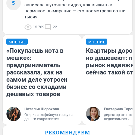
5
записала шуточное видео, как выжить в
пермское вымирание — его посмотрели сотни
тысяч
15 789
22
МНЕНИЕ
МНЕНИЕ
«Покупаешь кота в
Квартиры доро
мешке»:
но дешевеют: п
предприниматель
рынок недвижи
рассказала, как на
сейчас такой с
самом деле устроен
бизнес со складами
дешевых товаров
Наталья Шорохова
Екатерина Тороп
Открыла кофейную точку на
директор агентст
деньги соцразвития
недвижимости
РЕКОМЕНДУЕМ