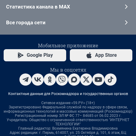
Статистика канала в MAX
Все города сети
Мобильное приложение
Google Play
App Store
Мы в соцсетях
Контактные данные для Роскомнадзора и государственных органов
Сетевое издание «59.РУ» (18+)
Зарегистрировано Федеральной службой по надзору в сфере связи,
информационных технологий и массовых коммуникаций (Роскомнадзор)
Регистрационный номер ЭЛ № ФС 77– 84685 от 06.02.2023 г.
Учредитель: Общество с ограниченной ответственностью "ИНТЕРНЕТ
ТЕХНОЛОГИИ"
Главный редактор: Вохмянина Екатерина Владимировна
Адрес редакции: г. Пермь, 614007, ул. 25 Октября д. 101, 6 этаж, БЦ