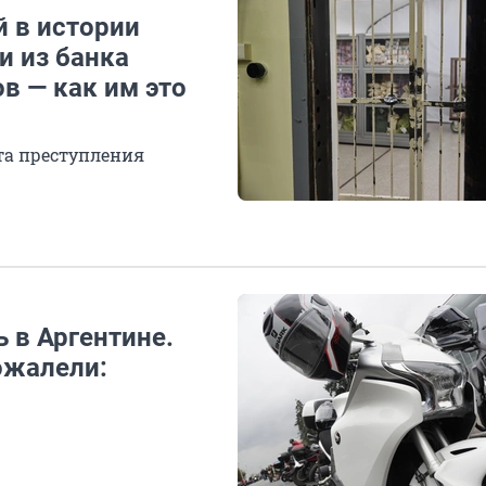
й в истории
и из банка
в — как им это
та преступления
 в Аргентине.
ожалели: