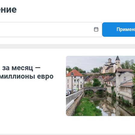
ение
Примен
 за месяц —
миллионы евро