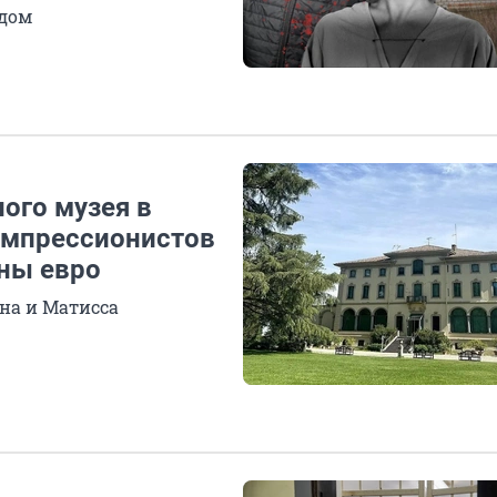
адом
ного музея в
импрессионистов
ны евро
на и Матисса