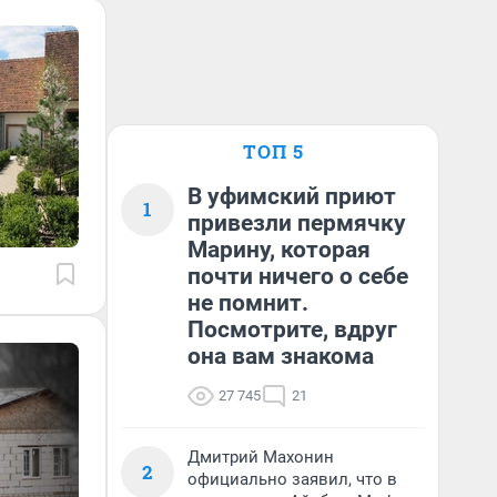
ТОП 5
В уфимский приют
1
привезли пермячку
Марину, которая
почти ничего о себе
не помнит.
Посмотрите, вдруг
она вам знакома
27 745
21
Дмитрий Махонин
2
официально заявил, что в