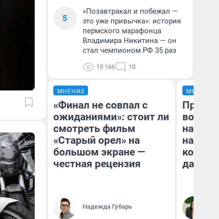
«Позавтракал и побежал —
5
это уже привычка»: история
пермского марафонца
Владимира Никитина — он
стал чемпионом РФ 35 раз
15 166
10
МНЕНИЕ
МНЕНИЕ
«Финал не совпал с
Продаш
ожиданиями»: стоит ли
возьмут
смотреть фильм
нам го
«Старый орел» на
налого
большом экране —
коснет
честная рецензия
даже р
Надежда Губарь
Ан