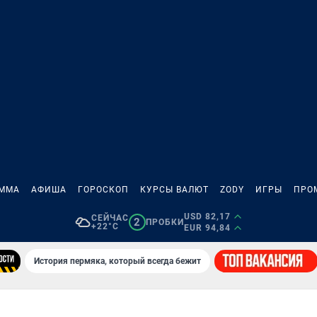
АММА
АФИША
ГОРОСКОП
КУРСЫ ВАЛЮТ
ZODY
ИГРЫ
ПРО
USD 82,17
СЕЙЧАС
2
ПРОБКИ
+22°C
EUR 94,84
История пермяка, который всегда бежит