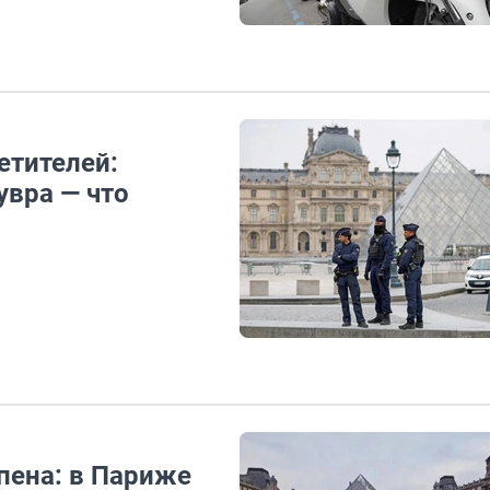
етителей:
увра — что
пена: в Париже