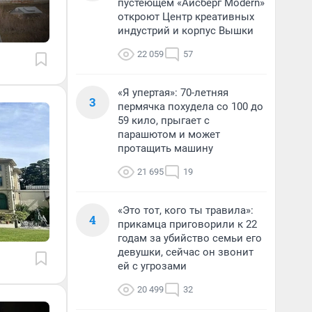
пустеющем «Айсберг Modern»
откроют Центр креативных
индустрий и корпус Вышки
22 059
57
«Я упертая»: 70-летняя
3
пермячка похудела со 100 до
59 кило, прыгает с
парашютом и может
протащить машину
21 695
19
«Это тот, кого ты травила»:
4
прикамца приговорили к 22
годам за убийство семьи его
девушки, сейчас он звонит
ей с угрозами
20 499
32