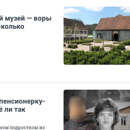
й музей — воры
сколько
 пенсионерку-
ё ли так
нном подростком из