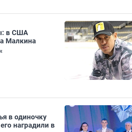
ы: в США
та Малкина
я
ья в одиночку
его наградили в