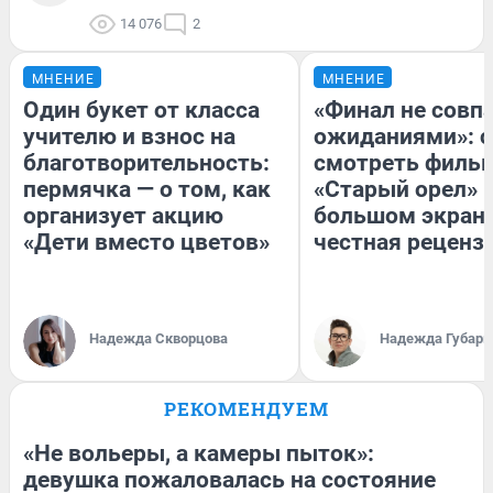
14 076
2
МНЕНИЕ
МНЕНИЕ
Один букет от класса
«Финал не совпа
учителю и взнос на
ожиданиями»: с
благотворительность:
смотреть филь
пермячка — о том, как
«Старый орел» 
организует акцию
большом экран
«Дети вместо цветов»
честная реценз
Надежда Скворцова
Надежда Губарь
РЕКОМЕНДУЕМ
«Не вольеры, а камеры пыток»:
девушка пожаловалась на состояние