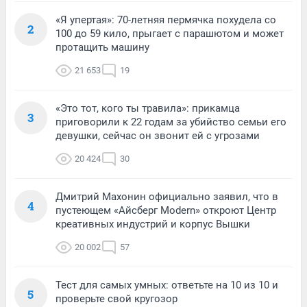
«Я упертая»: 70-летняя пермячка похудела со
2
100 до 59 кило, прыгает с парашютом и может
протащить машину
21 653
19
«Это тот, кого ты травила»: прикамца
3
приговорили к 22 годам за убийство семьи его
девушки, сейчас он звонит ей с угрозами
20 424
30
Дмитрий Махонин официально заявил, что в
4
пустеющем «Айсберг Modern» откроют Центр
креативных индустрий и корпус Вышки
20 002
57
Тест для самых умных: ответьте на 10 из 10 и
5
проверьте свой кругозор