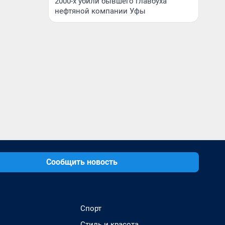
2000-х убили бывшего главбуха
нефтяной компании Уфы
Сообщить новость
Спорт
Стиль и красота