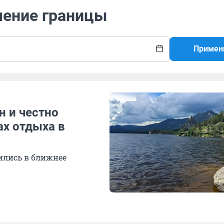
чение границы
Примен
н и честно
ах отдыха в
ились в ближнее