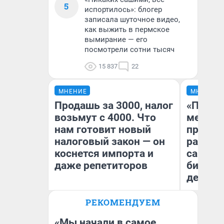
5
испортилось»: блогер
записала шуточное видео,
как выжить в пермское
вымирание — его
посмотрели сотни тысяч
15 837
22
МНЕНИЕ
МНЕНИЕ
Продашь за 3000, налог
«Покуп
возьмут с 4000. Что
мешке»
нам готовит новый
предпр
налоговый закон — он
рассказ
коснется импорта и
самом 
даже репетиторов
бизнес
дешевы
РЕКОМЕНДУЕМ
На
Анастасия Завгородняя
От
де
«Мы начали в самое