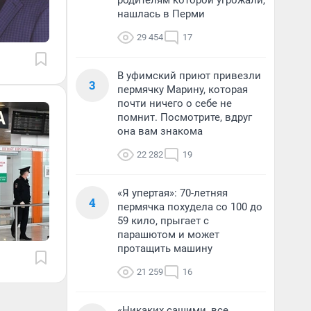
родителям которой угрожали,
нашлась в Перми
29 454
17
В уфимский приют привезли
3
пермячку Марину, которая
почти ничего о себе не
помнит. Посмотрите, вдруг
она вам знакома
22 282
19
«Я упертая»: 70-летняя
4
пермячка похудела со 100 до
59 кило, прыгает с
парашютом и может
протащить машину
21 259
16
«Никаких сашими, все