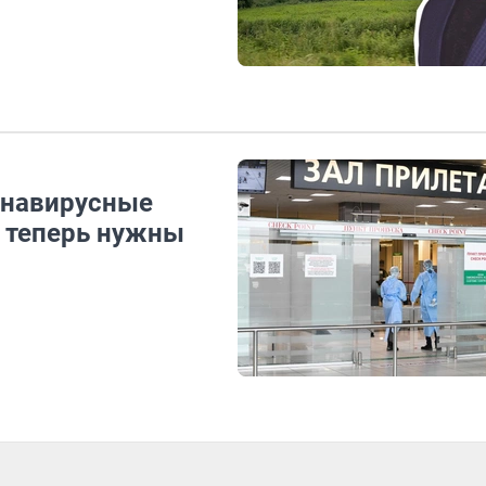
онавирусные
е теперь нужны