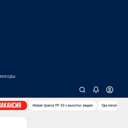
МОКОДЫ
Новая трасса ТР-53 с высоты: видео
Где начать нов