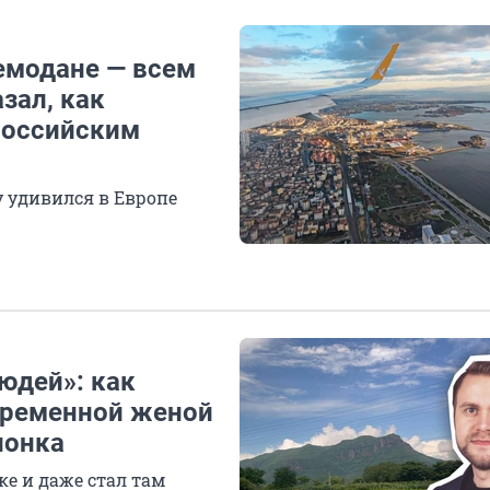
емодане — всем
зал, как
 российским
у удивился в Европе
людей»: как
еременной женой
лонка
е и даже стал там