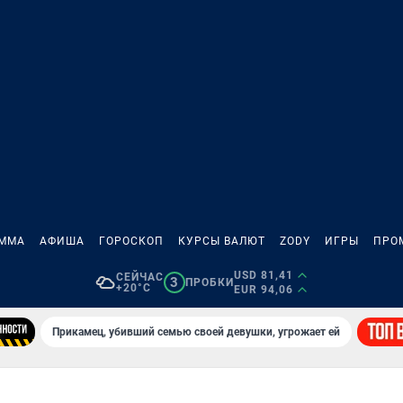
АММА
АФИША
ГОРОСКОП
КУРСЫ ВАЛЮТ
ZODY
ИГРЫ
ПРО
USD 81,41
СЕЙЧАС
3
ПРОБКИ
+20°C
EUR 94,06
Прикамец, убивший семью своей девушки, угрожает ей