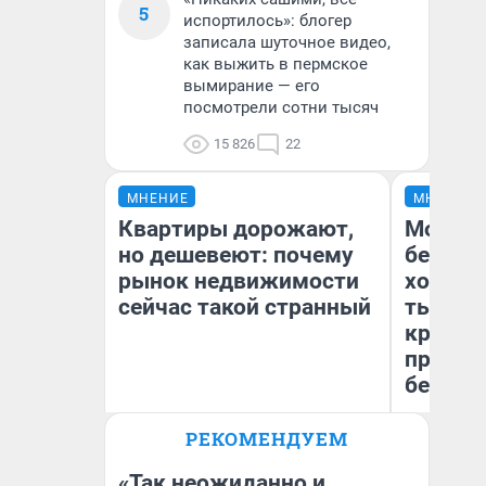
5
испортилось»: блогер
записала шуточное видео,
как выжить в пермское
вымирание — его
посмотрели сотни тысяч
15 826
22
МНЕНИЕ
МНЕНИЕ
Квартиры дорожают,
Мой ба
но дешевеют: почему
береже
рынок недвижимости
хотела 
сейчас такой странный
тысяч,
кредит,
приеха
безопа
РЕКОМЕНДУЕМ
Екатерина Торопова
Кс
директор агентства
Ав
недвижимости
«Так неожиданно и