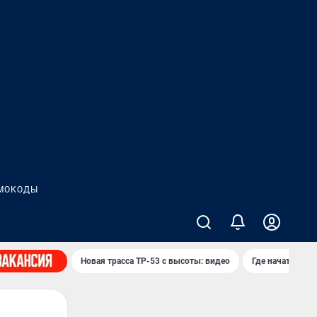
МОКОДЫ
Новая трасса ТР-53 с высоты: видео
Где начать нов