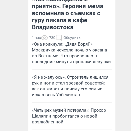
приятно». Героиня мема
вспомнила о съемках с
гуру пикапа в кафе
Владивостока
1 час
730
Обсудить
«Она крикнула: „Дядя Боря!“»
Москвичка исчезла ночью у океана
во Вьетнаме. Что произошло в
последние минуты пропажи девушки
«Я не жалуюсь». Строитель лишился
рук и ног и стал звездой соцсетей:
как он живет и почему его семью
искал весь Узбекистан
«Четырех мужей потеряла»: Прохор
Шаляпин проболтался о новой
возлюбленной