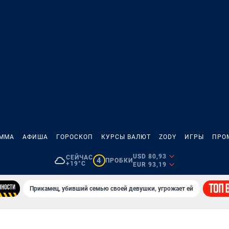
АММА
АФИША
ГОРОСКОП
КУРСЫ ВАЛЮТ
ZODY
ИГРЫ
ПРО
USD 80,93
СЕЙЧАС
4
ПРОБКИ
+19°C
EUR 93,19
Прикамец, убивший семью своей девушки, угрожает ей