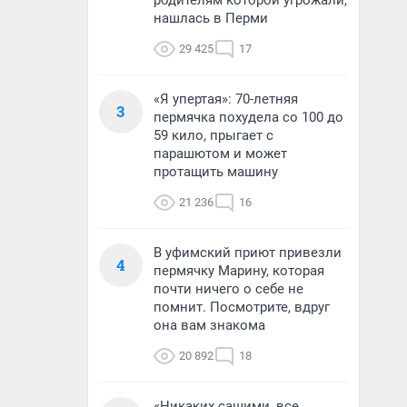
родителям которой угрожали,
нашлась в Перми
29 425
17
«Я упертая»: 70-летняя
3
пермячка похудела со 100 до
59 кило, прыгает с
парашютом и может
протащить машину
21 236
16
В уфимский приют привезли
4
пермячку Марину, которая
почти ничего о себе не
помнит. Посмотрите, вдруг
она вам знакома
20 892
18
«Никаких сашими, все