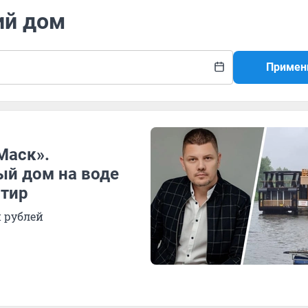
ий дом
Примен
Маск».
ый дом на воде
ртир
н рублей