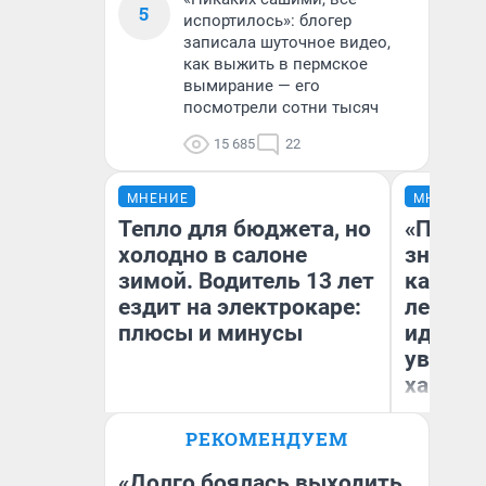
5
испортилось»: блогер
записала шуточное видео,
как выжить в пермское
вымирание — его
посмотрели сотни тысяч
15 685
22
МНЕНИЕ
МНЕНИЕ
Тепло для бюджета, но
«Посту
холодно в салоне
значит,
зимой. Водитель 13 лет
кардиох
ездит на электрокаре:
летним
плюсы и минусы
идею в
увольн
хамств
Ро
Вы
РЕКОМЕНДУЕМ
ле
Денис Дедюхин
вм
со
«Долго боялась выходить