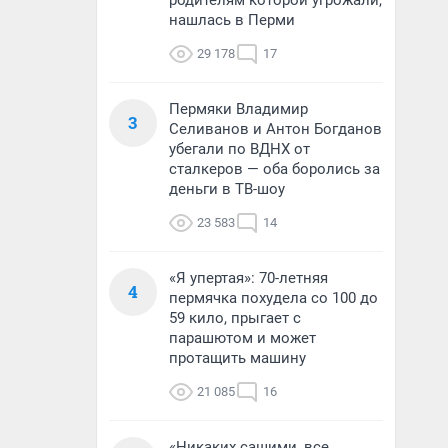
родителям которой угрожали,
нашлась в Перми
29 178
17
Пермяки Владимир
3
Селиванов и Антон Богданов
убегали по ВДНХ от
сталкеров — оба боролись за
деньги в ТВ-шоу
23 583
14
«Я упертая»: 70-летняя
4
пермячка похудела со 100 до
59 кило, прыгает с
парашютом и может
протащить машину
21 085
16
«Никаких сашими, все