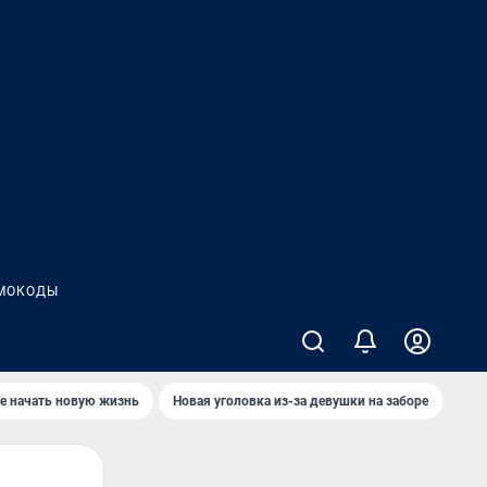
МОКОДЫ
е начать новую жизнь
Новая уголовка из-за девушки на заборе
Где