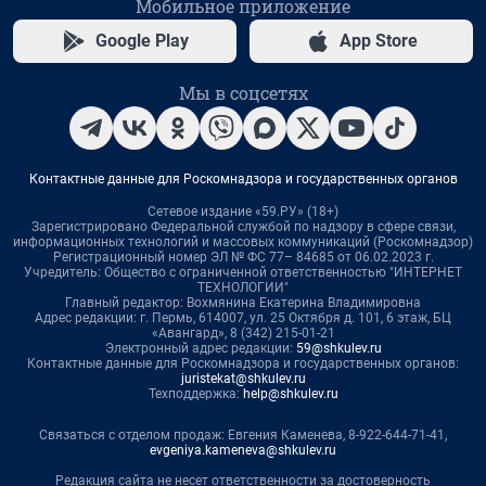
Мобильное приложение
Google Play
App Store
Мы в соцсетях
Контактные данные для Роскомнадзора и государственных органов
Сетевое издание «59.РУ» (18+)
Зарегистрировано Федеральной службой по надзору в сфере связи,
информационных технологий и массовых коммуникаций (Роскомнадзор)
Регистрационный номер ЭЛ № ФС 77– 84685 от 06.02.2023 г.
Учредитель: Общество с ограниченной ответственностью "ИНТЕРНЕТ
ТЕХНОЛОГИИ"
Главный редактор: Вохмянина Екатерина Владимировна
Адрес редакции: г. Пермь, 614007, ул. 25 Октября д. 101, 6 этаж, БЦ
«Авангард», 8 (342) 215-01-21
Электронный адрес редакции:
59@shkulev.ru
Контактные данные для Роскомнадзора и государственных органов:
juristekat@shkulev.ru
Техподдержка:
help@shkulev.ru
Связаться с отделом продаж: Евгения Каменева, 8-922-644-71-41,
evgeniya.kameneva@shkulev.ru
Редакция сайта не несет ответственности за достоверность