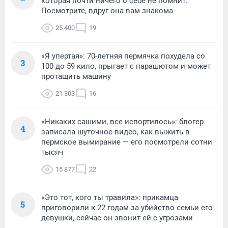
которая почти ничего о себе не помнит.
Посмотрите, вдруг она вам знакома
25 400
19
«Я упертая»: 70-летняя пермячка похудела со
3
100 до 59 кило, прыгает с парашютом и может
протащить машину
21 303
16
«Никаких сашими, все испортилось»: блогер
4
записала шуточное видео, как выжить в
пермское вымирание — его посмотрели сотни
тысяч
15 877
22
«Это тот, кого ты травила»: прикамца
5
приговорили к 22 годам за убийство семьи его
девушки, сейчас он звонит ей с угрозами