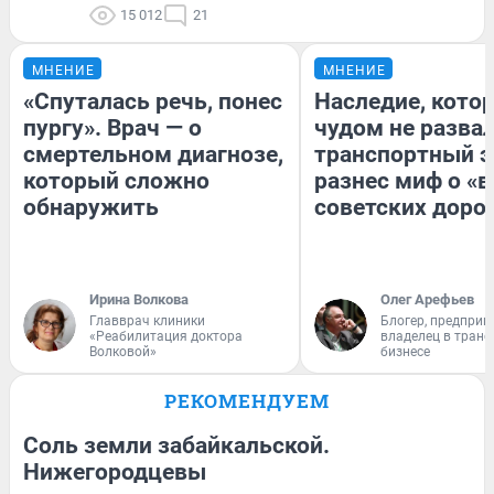
15 012
21
МНЕНИЕ
МНЕНИЕ
«Спуталась речь, понес
Наследие, кото
пургу». Врач — о
чудом не разва
смертельном диагнозе,
транспортный э
который сложно
разнес миф о «
обнаружить
советских доро
Ирина Волкова
Олег Арефьев
Главврач клиники
Блогер, предприн
«Реабилитация доктора
владелец в тран
Волковой»
бизнесе
РЕКОМЕНДУЕМ
Соль земли забайкальской.
Нижегородцевы