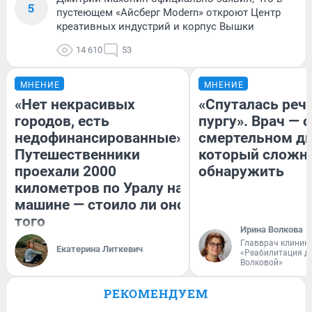
5
пустеющем «Айсберг Modern» откроют Центр
креативных индустрий и корпус Вышки
14 610
53
МНЕНИЕ
МНЕНИЕ
«Нет некрасивых
«Спуталась речь
городов, есть
пургу». Врач — о
недофинансированные».
смертельном ди
Путешественники
который сложн
проехали 2000
обнаружить
километров по Уралу на
машине — стоило ли оно
того
Ирина Волкова
Главврач клиник
Екатерина Литкевич
«Реабилитация д
Волковой»
РЕКОМЕНДУЕМ