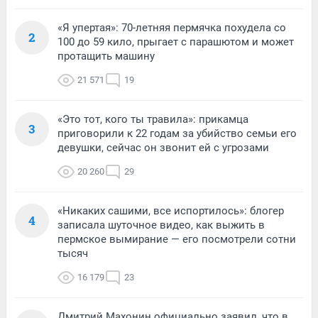
«Я упертая»: 70-летняя пермячка похудела со
2
100 до 59 кило, прыгает с парашютом и может
протащить машину
21 571
19
«Это тот, кого ты травила»: прикамца
3
приговорили к 22 годам за убийство семьи его
девушки, сейчас он звонит ей с угрозами
20 260
29
«Никаких сашими, все испортилось»: блогер
4
записала шуточное видео, как выжить в
пермское вымирание — его посмотрели сотни
тысяч
16 179
23
Дмитрий Махонин официально заявил, что в