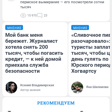
пермское вымирание — его посмотрели сотни
тысяч
15 970
23
МНЕНИЕ
МНЕНИЕ
Мой банк меня
«Сливочное пив
бережет. Журналист
разочаровало»:
хотела снять 200
туристы заплат
тысяч, чтобы погасить
тысяч, чтобы ц
кредит, — к ней домой
день гулять по 
приехала служба
Юрского период
безопасности
Хогвартсу
Ксения Владимирская
Яна Шаламова
Автор мнения
РЕКОМЕНДУЕМ