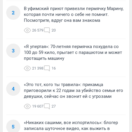
В уфимский приют привезли пермячку Марину,
2
которая почти ничего о себе не помнит.
Посмотрите, вдруг она вам знакома
26 579
20
«Я упертая»: 70-летняя пермячка похудела со
3
100 до 59 кило, прыгает с парашютом и может
протащить машину
21 398
16
«Это тот, кого ты травила»: прикамца
4
приговорили к 22 годам за убийство семьи его
девушки, сейчас он звонит ей с угрозами
19 607
27
«Никаких сашими, все испортилось»: блогер
5
записала шуточное видео, как выжить в