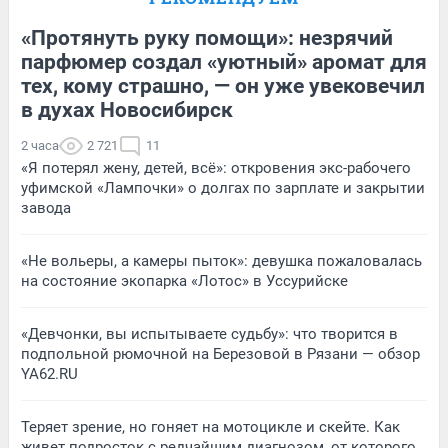
«Протянуть руку помощи»: незрячий
парфюмер создал «уютный» аромат для
тех, кому страшно, — он уже увековечил
в духах Новосибирск
2 часа
2 721
11
«Я потерял жену, детей, всё»: откровения экс-рабочего
уфимской «Лампочки» о долгах по зарплате и закрытии
завода
«Не вольеры, а камеры пыток»: девушка пожаловалась
на состояние экопарка «Лотос» в Уссурийске
«Девчонки, вы испытываете судьбу»: что творится в
подпольной рюмочной на Березовой в Рязани — обзор
YA62.RU
Теряет зрение, но гоняет на мотоцикле и скейте. Как
живет подросток с редчайшим диагнозом, от которого