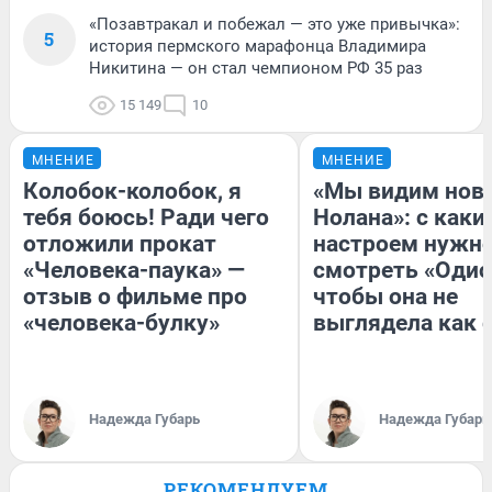
«Позавтракал и побежал — это уже привычка»:
5
история пермского марафонца Владимира
Никитина — он стал чемпионом РФ 35 раз
15 149
10
МНЕНИЕ
МНЕНИЕ
Колобок-колобок, я
«Мы видим нов
тебя боюсь! Ради чего
Нолана»: с каки
отложили прокат
настроем нужн
«Человека-паука» —
смотреть «Одис
отзыв о фильме про
чтобы она не
«человека-булку»
выглядела как 
Надежда Губарь
Надежда Губарь
РЕКОМЕНДУЕМ