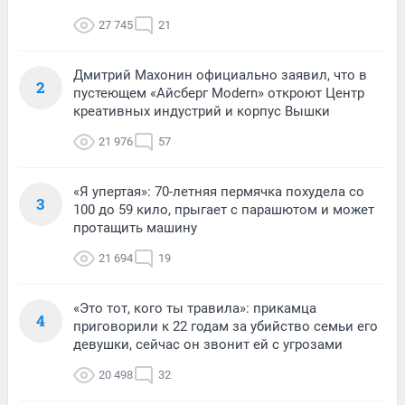
27 745
21
Дмитрий Махонин официально заявил, что в
2
пустеющем «Айсберг Modern» откроют Центр
креативных индустрий и корпус Вышки
21 976
57
«Я упертая»: 70-летняя пермячка похудела со
3
100 до 59 кило, прыгает с парашютом и может
протащить машину
21 694
19
«Это тот, кого ты травила»: прикамца
4
приговорили к 22 годам за убийство семьи его
девушки, сейчас он звонит ей с угрозами
20 498
32