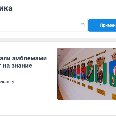
ика
Примен
стали эмблемами
 на знание
мекалку