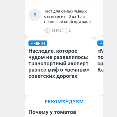
Тест для самых умных:
5
ответьте на 10 из 10 и
проверьте свой кругозор
13 812
2
МНЕНИЕ
МНЕНИЕ
Наследие, которое
«Машин
чудом не развалилось:
полете
транспортный эксперт
сравни
разнес миф о «вечных»
Казахс
советских дорогах
Олег Арефьев
РЕКОМЕНДУЕМ
Блогер, предприниматель,
Ан
владелец в транспортном
бизнесе
Почему у томатов