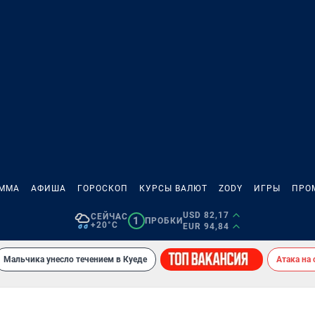
АММА
АФИША
ГОРОСКОП
КУРСЫ ВАЛЮТ
ZODY
ИГРЫ
ПРО
USD 82,17
СЕЙЧАС
1
ПРОБКИ
+20°C
EUR 94,84
Мальчика унесло течением в Куеде
Атака на