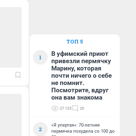
ТОП 5
В уфимский приют
1
привезли пермячку
Марину, которая
почти ничего о себе
не помнит.
Посмотрите, вдруг
она вам знакома
27 123
20
«Я упертая»: 70-летняя
2
пермячка похудела со 100 до