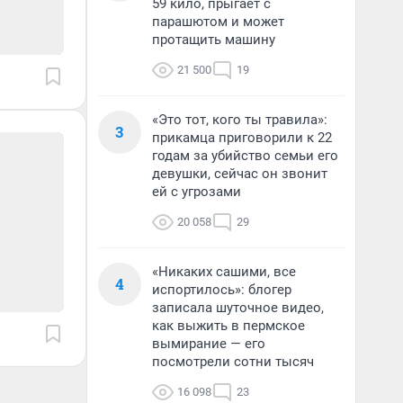
59 кило, прыгает с
парашютом и может
протащить машину
21 500
19
«Это тот, кого ты травила»:
3
прикамца приговорили к 22
годам за убийство семьи его
девушки, сейчас он звонит
ей с угрозами
20 058
29
«Никаких сашими, все
4
испортилось»: блогер
записала шуточное видео,
как выжить в пермское
вымирание — его
посмотрели сотни тысяч
16 098
23