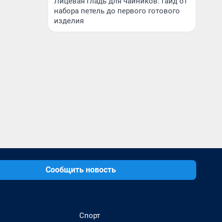
Лицевая гладь для чайников: гайд от
набора петель до первого готового
изделия
Сообщить новость
Спорт