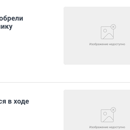
 обрели
лику
я в ходе