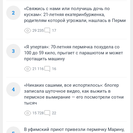
«Свяжись с нами или получишь дочь по
2
кускам»: 21-летняя екатеринбурженка,
родителям которой угрожали, нашлась в Перми
29 235
17
«Я упертая»: 70-летняя пермячка похудела со
3
100 до 59 кило, прыгает с парашютом и может
протащить машину
21 116
16
«Никаких сашими, все испортилось»: блогер
4
записала шуточное видео, как выжить в
пермское вымирание — его посмотрели сотни
тысяч
15 728
22
В уфимский приют привезли пермячку Марину,