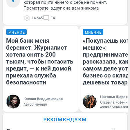
5
которая почти ничего о себе не помнит.
Посмотрите, вдруг она вам знакома
14 645
14
МНЕНИЕ
МНЕНИЕ
Мой банк меня
«Покупаешь кот
бережет. Журналист
мешке»:
хотела снять 200
предпринимате
тысяч, чтобы погасить
рассказала, как
кредит, — к ней домой
самом деле уст
приехала служба
бизнес со скла
безопасности
дешевых товар
Наталья Шорохо
Ксения Владимирская
Открыла кофейну
Автор мнения
деньги соцразви
РЕКОМЕНДУЕМ