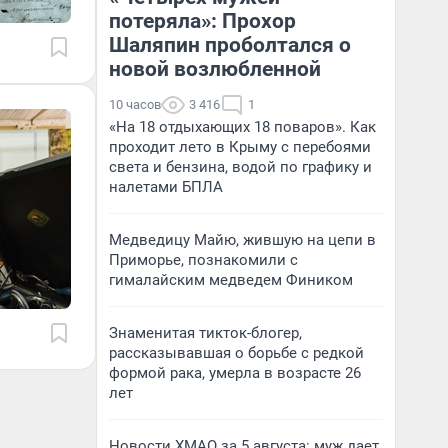
потеряла»: Прохор
Шаляпин проболтался о
новой возлюбленной
10 часов
3 416
1
«На 18 отдыхающих 18 поваров». Как
проходит лето в Крыму с перебоями
света и бензина, водой по графику и
налетами БПЛА
Медведицу Майю, жившую на цепи в
Приморье, познакомили с
гималайским медведем Фиником
Знаменитая тикток-блогер,
рассказывавшая о борьбе с редкой
формой рака, умерла в возрасте 26
лет
Новости ХМАО за 5 августа: муж дает