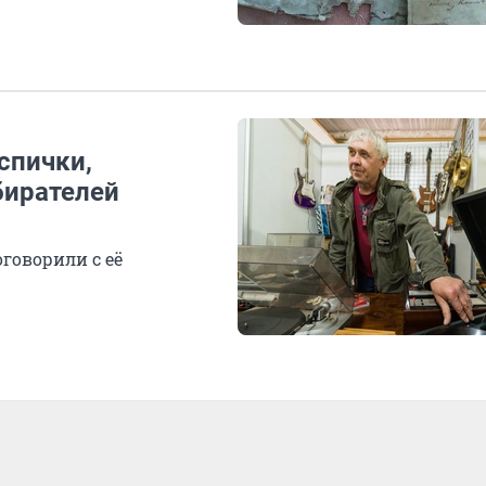
 спички,
бирателей
говорили с её