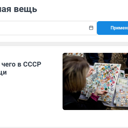
ная вещь
Примен
я чего в СССР
щи