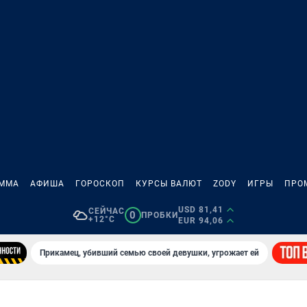
АММА
АФИША
ГОРОСКОП
КУРСЫ ВАЛЮТ
ZODY
ИГРЫ
ПРО
USD 81,41
СЕЙЧАС
0
ПРОБКИ
+12°C
EUR 94,06
Прикамец, убивший семью своей девушки, угрожает ей