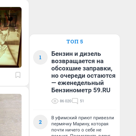
ТОП 5
Бензин и дизель
1
возвращается на
обсохшие заправки,
но очереди остаются
— еженедельный
Бензинометр 59.RU
86 020
51
В уфимский приют привезли
2
пермячку Марину, которая
почти ничего о себе не