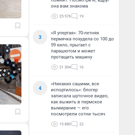
помнит. Посмотрите, вдруг
она вам знакома
25 576
19
«Я упертая»: 70-летняя
3
пермячка похудела со 100 до
59 кило, прыгает с
парашютом и может
протащить машину
21 304
16
«Никаких сашими, все
4
испортилось»: блогер
записала шуточное видео,
как выжить в пермское
вымирание — его
посмотрели сотни тысяч
15 880
22