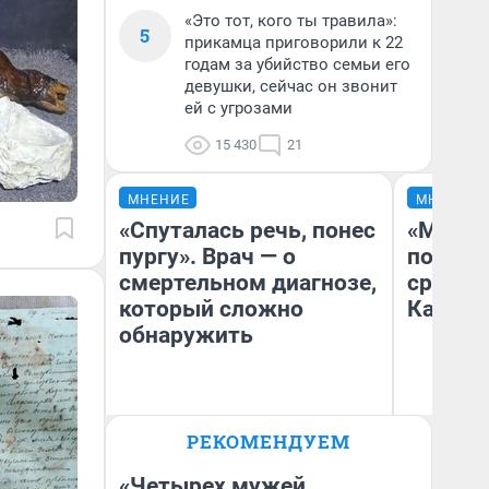
«Это тот, кого ты травила»:
5
прикамца приговорили к 22
годам за убийство семьи его
девушки, сейчас он звонит
ей с угрозами
15 430
21
МНЕНИЕ
МНЕНИЕ
«Спуталась речь, понес
«Машин
пургу». Врач — о
полете
смертельном диагнозе,
сравни
который сложно
Казахс
обнаружить
Ирина Волкова
РЕКОМЕНДУЕМ
Главврач клиники
Ан
«Реабилитация доктора
Волковой»
«Четырех мужей