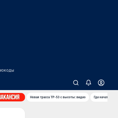
МОКОДЫ
Новая трасса ТР-53 с высоты: видео
Где начать нов