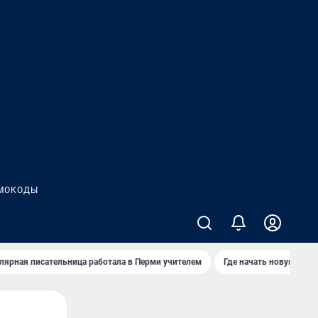
МОКОДЫ
лярная писательница работала в Перми учителем
Где начать новую жиз