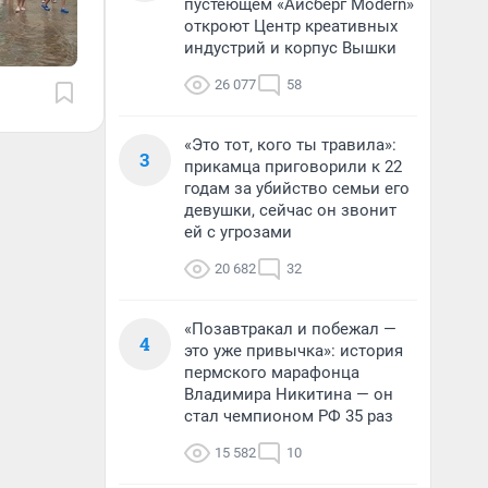
пустеющем «Айсберг Modern»
откроют Центр креативных
индустрий и корпус Вышки
26 077
58
«Это тот, кого ты травила»:
3
прикамца приговорили к 22
годам за убийство семьи его
девушки, сейчас он звонит
ей с угрозами
20 682
32
«Позавтракал и побежал —
4
это уже привычка»: история
пермского марафонца
Владимира Никитина — он
стал чемпионом РФ 35 раз
15 582
10