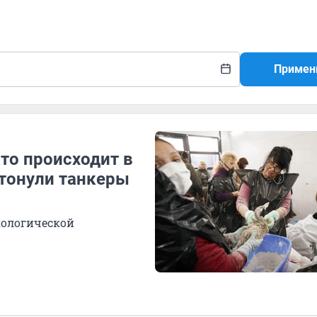
Примен
то происходит в
атонули танкеры
кологической