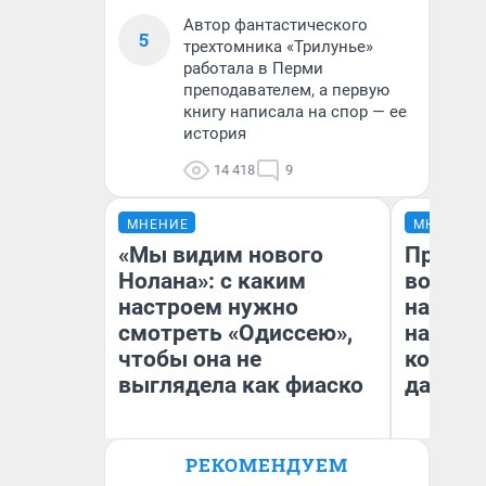
Автор фантастического
5
трехтомника «Трилунье»
работала в Перми
преподавателем, а первую
книгу написала на спор — ее
история
14 418
9
МНЕНИЕ
МНЕНИЕ
«Мы видим нового
Продаш
Нолана»: с каким
возьмут
настроем нужно
нам го
смотреть «Одиссею»,
налого
чтобы она не
коснет
выглядела как фиаско
даже р
РЕКОМЕНДУЕМ
Надежда Губарь
Ан