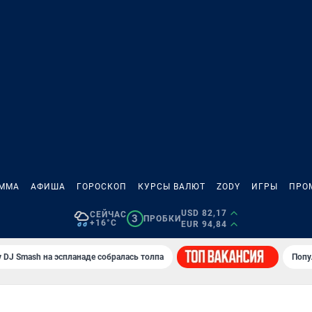
АММА
АФИША
ГОРОСКОП
КУРСЫ ВАЛЮТ
ZODY
ИГРЫ
ПРО
USD 82,17
СЕЙЧАС
3
ПРОБКИ
+16°C
EUR 94,84
 DJ Smash на эспланаде собралась толпа
Попу