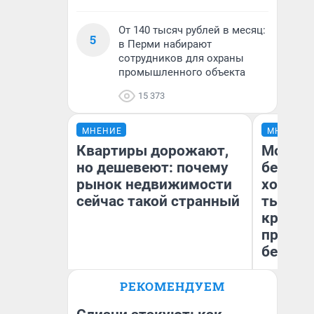
От 140 тысяч рублей в месяц:
5
в Перми набирают
сотрудников для охраны
промышленного объекта
15 373
МНЕНИЕ
МНЕНИЕ
Квартиры дорожают,
Мой ба
но дешевеют: почему
береже
рынок недвижимости
хотела 
сейчас такой странный
тысяч,
кредит,
приеха
безопа
РЕКОМЕНДУЕМ
Екатерина Торопова
Кс
директор агентства
Ав
недвижимости