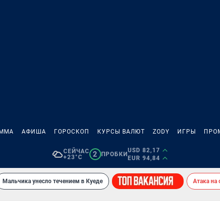
АММА
АФИША
ГОРОСКОП
КУРСЫ ВАЛЮТ
ZODY
ИГРЫ
ПРО
USD 82,17
СЕЙЧАС
2
ПРОБКИ
+23°C
EUR 94,84
Мальчика унесло течением в Куеде
Атака на