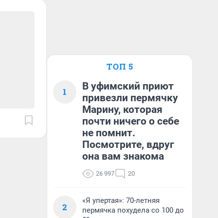
ТОП 5
В уфимский приют
1
привезли пермячку
Марину, которая
почти ничего о себе
не помнит.
Посмотрите, вдруг
она вам знакома
26 997
20
«Я упертая»: 70-летняя
2
пермячка похудела со 100 до