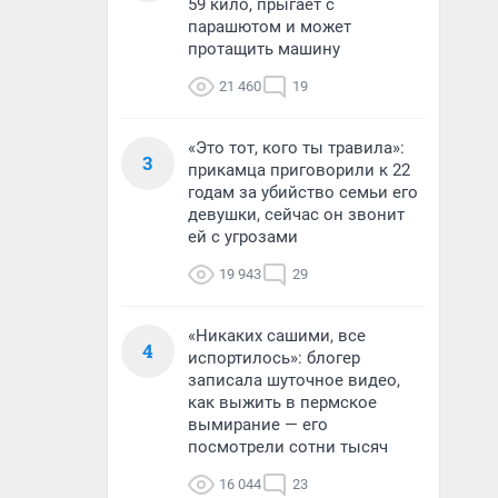
59 кило, прыгает с
парашютом и может
протащить машину
21 460
19
«Это тот, кого ты травила»:
3
прикамца приговорили к 22
годам за убийство семьи его
девушки, сейчас он звонит
ей с угрозами
19 943
29
«Никаких сашими, все
4
испортилось»: блогер
записала шуточное видео,
как выжить в пермское
вымирание — его
посмотрели сотни тысяч
16 044
23