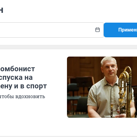
н
Примен
Тромбонист
спуска на
ену и в спорт
 чтобы вдохновить