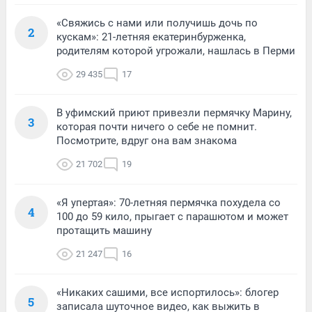
«Свяжись с нами или получишь дочь по
2
кускам»: 21-летняя екатеринбурженка,
родителям которой угрожали, нашлась в Перми
29 435
17
В уфимский приют привезли пермячку Марину,
3
которая почти ничего о себе не помнит.
Посмотрите, вдруг она вам знакома
21 702
19
«Я упертая»: 70-летняя пермячка похудела со
4
100 до 59 кило, прыгает с парашютом и может
протащить машину
21 247
16
«Никаких сашими, все испортилось»: блогер
5
записала шуточное видео, как выжить в