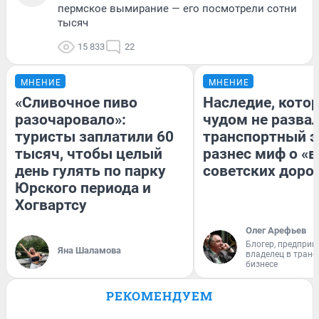
пермское вымирание — его посмотрели сотни
тысяч
15 833
22
МНЕНИЕ
МНЕНИЕ
«Сливочное пиво
Наследие, кото
разочаровало»:
чудом не разва
туристы заплатили 60
транспортный э
тысяч, чтобы целый
разнес миф о «
день гулять по парку
советских доро
Юрского периода и
Хогвартсу
Олег Арефьев
Блогер, предприн
Яна Шаламова
владелец в тран
бизнесе
РЕКОМЕНДУЕМ