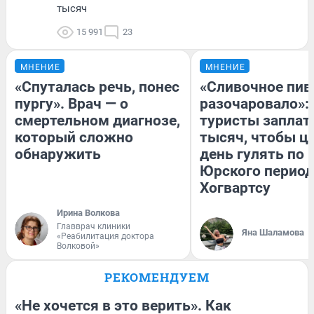
тысяч
15 991
23
МНЕНИЕ
МНЕНИЕ
«Спуталась речь, понес
«Сливочное пив
пургу». Врач — о
разочаровало»:
смертельном диагнозе,
туристы заплат
который сложно
тысяч, чтобы ц
обнаружить
день гулять по 
Юрского период
Хогвартсу
Ирина Волкова
Главврач клиники
Яна Шаламова
«Реабилитация доктора
Волковой»
РЕКОМЕНДУЕМ
«Не хочется в это верить». Как