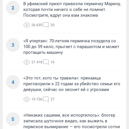
В уфимский приют привезли пермячку Марину,
2
которая почти ничего о себе не помнит.
Посмотрите, вдруг она вам знакома
26 635
20
«Я упертая»: 70-летняя пермячка похудела со
3
100 до 59 кило, прыгает с парашютом и может
протащить машину
21 418
16
«Это тот, кого ты травила»: прикамца
4
приговорили к 22 годам за убийство семьи его
девушки, сейчас он звонит ей с угрозами
19 736
27
«Никаких сашими, все испортилось»: блогер
5
записала шуточное видео, как выжить в
пермское вымирание — его посмотрели сотни