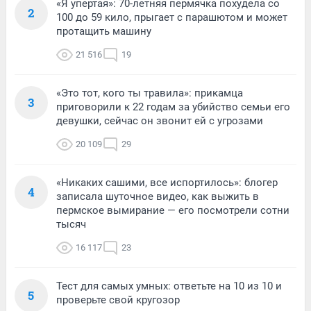
«Я упертая»: 70-летняя пермячка похудела со
2
100 до 59 кило, прыгает с парашютом и может
протащить машину
21 516
19
«Это тот, кого ты травила»: прикамца
3
приговорили к 22 годам за убийство семьи его
девушки, сейчас он звонит ей с угрозами
20 109
29
«Никаких сашими, все испортилось»: блогер
4
записала шуточное видео, как выжить в
пермское вымирание — его посмотрели сотни
тысяч
16 117
23
Тест для самых умных: ответьте на 10 из 10 и
5
проверьте свой кругозор