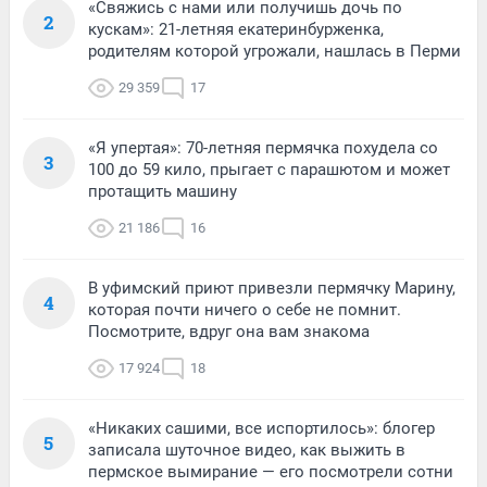
«Свяжись с нами или получишь дочь по
2
кускам»: 21-летняя екатеринбурженка,
родителям которой угрожали, нашлась в Перми
29 359
17
«Я упертая»: 70-летняя пермячка похудела со
3
100 до 59 кило, прыгает с парашютом и может
протащить машину
21 186
16
В уфимский приют привезли пермячку Марину,
4
которая почти ничего о себе не помнит.
Посмотрите, вдруг она вам знакома
17 924
18
«Никаких сашими, все испортилось»: блогер
5
записала шуточное видео, как выжить в
пермское вымирание — его посмотрели сотни