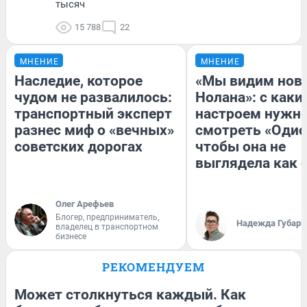
тысяч
15 788
22
МНЕНИЕ
МНЕНИЕ
Наследие, которое
«Мы видим нов
чудом не развалилось:
Нолана»: с каки
транспортный эксперт
настроем нужн
разнес миф о «вечных»
смотреть «Одис
советских дорогах
чтобы она не
выглядела как 
Олег Арефьев
Блогер, предприниматель,
Надежда Губарь
владелец в транспортном
бизнесе
РЕКОМЕНДУЕМ
Может столкнуться каждый. Как