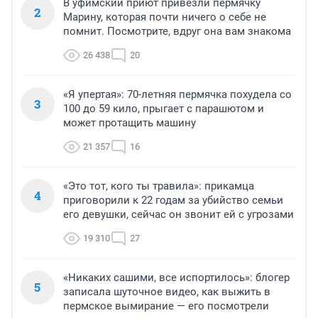
В уфимский приют привезли пермячку
2
Марину, которая почти ничего о себе не
помнит. Посмотрите, вдруг она вам знакома
26 438
20
«Я упертая»: 70-летняя пермячка похудела со
3
100 до 59 кило, прыгает с парашютом и
может протащить машину
21 357
16
«Это тот, кого ты травила»: прикамца
4
приговорили к 22 годам за убийство семьи
его девушки, сейчас он звонит ей с угрозами
19 310
27
«Никаких сашими, все испортилось»: блогер
5
записала шуточное видео, как выжить в
пермское вымирание — его посмотрели