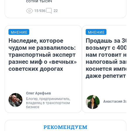
сотни тысяч
15 936
22
МНЕНИЕ
МНЕНИЕ
Наследие, которое
Продашь за 300
чудом не развалилось:
возьмут с 4000
транспортный эксперт
нам готовит н
разнес миф о «вечных»
налоговый зако
советских дорогах
коснется импор
даже репетито
Олег Арефьев
Блогер, предприниматель,
Анастасия Зав
владелец в транспортном
бизнесе
РЕКОМЕНДУЕМ