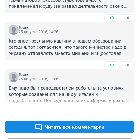
привлечения к суду (за развал деятельности своих 
Министерств) на Украину ссылать будут (в надежде, 
+0
–0
что там уже разваливать больше нечего).
Гость
25 августа 2016, 14:26
Кто знает реальную картину в нашем образовании 
сегодня, тот согласится , что такого министра надо в 
Украину отправлять вместо мишени №8 (ростовая 
фигура). Кто и как теперь разгребет этот завал 
+0
–0
остается загадкой. Учителей реально жалко! 
Московских учителей- особенно! Эксперимент 
Гость
Калины в столице- это катастрофа! Мама была 
25 августа 2016, 11:06
учителем, супруга учитель , дочь учитель. Всегда 
Ему надо бы преподавателем работать на условиях, 
восторгался этой профессией! Верните учителю 
которые созданы для наших учителей и 
уважение и имя УЧИТЕЛЬ !
подрабатывать Под суд надо за их реформы и развал 
образования.
+1
–0
Читать все комментарии