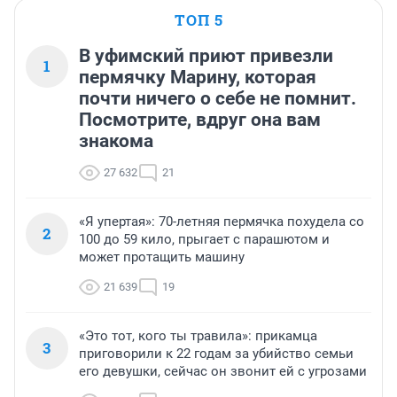
ТОП 5
В уфимский приют привезли
1
пермячку Марину, которая
почти ничего о себе не помнит.
Посмотрите, вдруг она вам
знакома
27 632
21
«Я упертая»: 70-летняя пермячка похудела со
2
100 до 59 кило, прыгает с парашютом и
может протащить машину
21 639
19
«Это тот, кого ты травила»: прикамца
3
приговорили к 22 годам за убийство семьи
его девушки, сейчас он звонит ей с угрозами