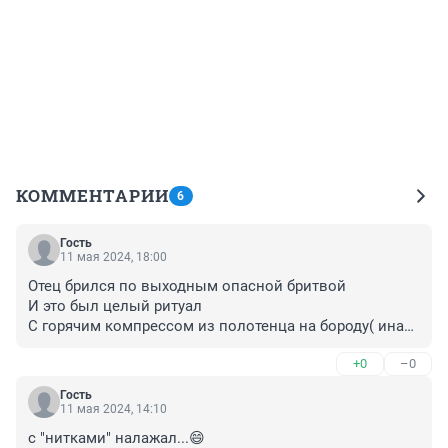
КОММЕНТАРИИ
6
Гость
11 мая 2024, 18:00
Отец брился по выходным опасной бритвой

И это был целый ритуал

С горячим компрессом из полотенца на бороду( иначе 
щетину ему было не сбрить)

+0
–0
Со взбиванием пены для бритья в спецстаканчике( 
это я делала)

Гость
Стала постарше - помогала ему шею брить и баки
11 мая 2024, 14:10
с "нитками" налажал...😄