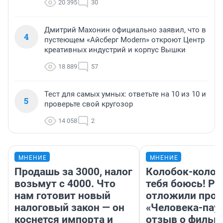
20 395
30
Дмитрий Махонин официально заявил, что в
4
пустеющем «Айсберг Modern» откроют Центр
креативных индустрий и корпус Вышки
18 889
57
Тест для самых умных: ответьте на 10 из 10 и
5
проверьте свой кругозор
14 058
2
МНЕНИЕ
МНЕНИЕ
Продашь за 3000, налог
Колобок-колобо
возьмут с 4000. Что
тебя боюсь! Ра
нам готовит новый
отложили прок
налоговый закон — он
«Человека-пау
коснется импорта и
отзыв о фильм