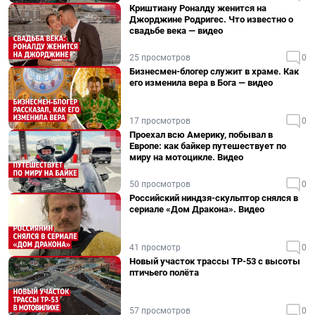
Криштиану Роналду женится на
Джорджине Родригес. Что известно о
свадьбе века — видео
25 просмотров
0
Бизнесмен-блогер служит в храме. Как
его изменила вера в Бога — видео
17 просмотров
0
Проехал всю Америку, побывал в
Европе: как байкер путешествует по
миру на мотоцикле. Видео
50 просмотров
0
Российский ниндзя-скульптор снялся в
сериале «Дом Дракона». Видео
41 просмотр
0
Новый участок трассы ТР-53 с высоты
птичьего полёта
57 просмотров
0