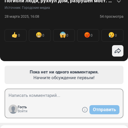
Погибли люди, рухнул дом, разрушен мост: мощное землетрясение в Таиланде и Мьянме — видео
Источник: 
Городские медиа
28 марта 2025, 16:08
54 просмотра
0
0
0
0
0
Пока нет ни одного комментария.
Начните обсуждение первым!
Гость
Отправить
Войти