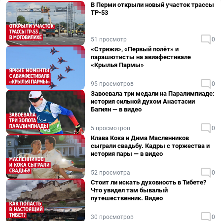
В Перми открыли новый участок трассы
ТР-53
51 просмотр
0
«Стрижи», «Первый полёт» и
парашютисты на авиафестивале
«Крылья Пармы»
95 просмотров
0
Завоевала три медали на Паралимпиаде:
история сильной духом Анастасии
Багиян — в видео
5 просмотров
0
Клава Кока и Дима Масленников
сыграли свадьбу. Кадры с торжества и
история пары — в видео
52 просмотра
0
Стоит ли искать духовность в Тибете?
Что увидел там бывалый
путешественник. Видео
30 просмотров
0